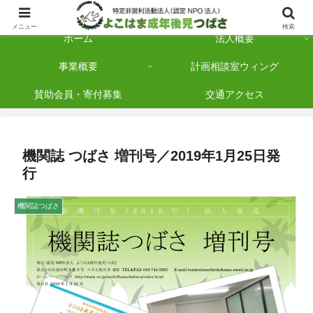
横浜市保土ケ谷区を拠点に「法人後見」を多数手がけている認定NPO法人です
メニュー
検索
ホーム
法人概要
事業概要
計画相談室ウィング
賛助会員・寄付募集
交通アクセス
機関誌 つばさ 増刊号／2019年1月25日発
行
機関誌つばさ