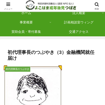
横浜市保土ケ谷区を拠点に「法人後見」を多数手がけている認定NPO法人です
メニュー
検索
ホーム
法人概要
事業概要
計画相談室ウィング
賛助会員・寄付募集
交通アクセス
初代理事長のつぶやき（3）金融機関就任
届け
初代理事長のつぶやき