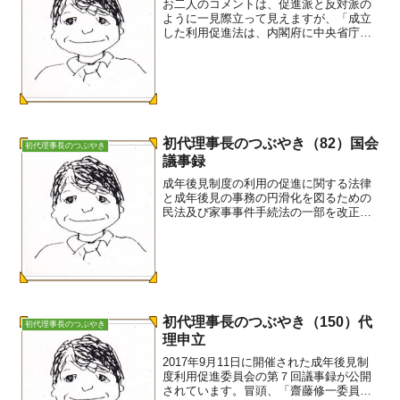
お二人のコメントは、促進派と反対派の
ように一見際立って見えますが、「成立
した利用促進法は、内閣府に中央省庁を
横断して議論する会議を設け、家庭裁判
所の監督体制の強化を含めて制度を設計
し直し、推進していく仕掛けを作っ
た。」ので、さあ「介護職や福...
初代理事長のつぶやき（82）国会
初代理事長のつぶやき
議事録
成年後見制度の利用の促進に関する法律
と成年後見の事務の円滑化を図るための
民法及び家事事件手続法の一部を改正す
る法律が成立しています。衆議院では、
平成28年3月23日に内閣委員会で、3月24
日に本会議で可決しています。参議院で
は、3月31日及...
初代理事長のつぶやき（150）代
初代理事長のつぶやき
理申立
2017年9月11日に開催された成年後見制
度利用促進委員会の第７回議事録が公開
されています。冒頭、「齋藤修一委員が