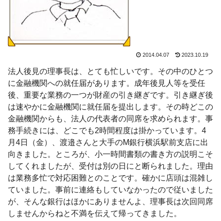
2014.04.07
2023.10.19
法人後見の理事長は、とても忙しいです。その中のひとつ
に金融機関への就任届があります。成年後見人等を受任
後、重要な業務の一つが財産の引き継ぎです。引き継ぎ後
は速やかに金融機関に就任届を提出します。その時どこの
金融機関からも、法人の代表者の同席を求められます。事
務手続きには、どこでも2時間程度は掛かっています。4
月4日（金）、渡邉さんと大手のM銀行横浜駅前支店に出
向きました。ところが、小一時間書類の書き方の説明こそ
してくれましたが、受付は別の日にと断られました。理由
は業務多忙で対応困難とのことです。確かに店頭は混雑し
ていました。事前に連絡もしていなかったので従いました
が、そんな銀行はほかにありませんよ、理事長は次回同席
しませんからねと不満を伝えて帰ってきました。