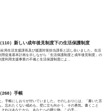
（110）新しい成年後見制度下の生活保護制度
康福祉局生活支援課長及び援護対策担当課長と話し合いました。生活
利用促進基本計画を示しながら「生活保護制度と成年後見制度」の
度利用支援事業の不備と生活保護制度によ...
268）手帳
た。手帳にしおりが付いていました。そのしおりには、「書いた言
も。忘れたくない戒めも。壁に立ち向かう、その勇気。書くこと
それはあなたから、あなたへの贈り物。この手...