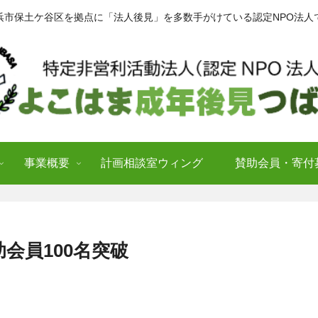
浜市保土ケ谷区を拠点に「法人後見」を多数手がけている認定NPO法人
事業概要
計画相談室ウィング
賛助会員・寄付
会員100名突破