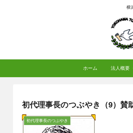
横
ホーム
法人概要
初代理事長のつぶやき（9）賛助
初代理事長のつぶやき