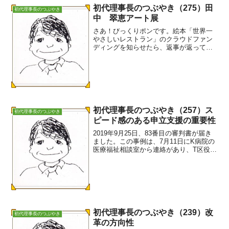
初代理事長のつぶやき（275）田
初代理事長のつぶやき
中 翠恵アート展
さあ！びっくりポンです。絵本「世界一
やさしいレストラン」のクラウドファン
ディングを知らせたら、返事が返ってき
ました。田中 翠愛さんのお母さんから
です。田中 翠恵アート展が、先月新潟
県長岡市で開催されたそうです。翠恵さ
んが最初に手掛けたのが、...
初代理事長のつぶやき（257）ス
初代理事長のつぶやき
ピード感のある申立支援の重要性
2019年9月25日、83番目の審判書が届き
ました。この事例は、7月11日にK病院の
医療福祉相談室から連絡があり、T区役所
の生活保護担当ケースワーカーの協力も
得て、本人申立で補助開始申立を行った
事例です。家裁は病院で出張面談もして
くれました...
初代理事長のつぶやき（239）改
初代理事長のつぶやき
革の方向性