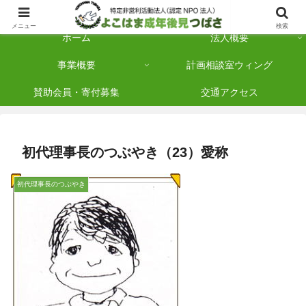
横浜市保土ケ谷区を拠点に「法人後見」を多数手がけている認定NPO法人です
メニュー
検索
ホーム
法人概要
事業概要
計画相談室ウィング
賛助会員・寄付募集
交通アクセス
初代理事長のつぶやき（23）愛称
初代理事長のつぶやき