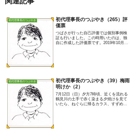
関連記事
初代理事長のつぶやき（265）評
初代理事長のつぶやき
価票
つばさが行った自己評価では個別事例検
証も行いました。この時用いたのは、独
自に作成した評価票です。2019年10月17
日、評価報告書を横浜家裁に提出した
時、応対した書記官が注目したのはこの
評価票でした。第三者評価を依頼した弁
護士も提言の中で、...
初代理事長のつぶやき（39）梅雨
初代理事長のつぶやき
明けか（2）
7月12日（日）夕方7時頃、近くを流れる
鶴見川の土手で赤く染まる夕焼けを見て
いたら、ねぐらに帰るカラス、すずめの
お宿、むくどりの大群、曲芸のこうも
り、もの哀しげに鳴くひぐらしにも出会
いました。（2015.07.12）