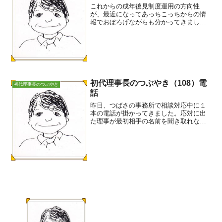
これからの成年後見制度運用の方向性
が、最近になってあっちこっちからの情
報でおぼろげながらも分かってきまし
た。１．最高裁の取り組み①財産管理偏
重から身上監護重視へ②裁判所の役割、
後見人の役割、福祉行政の役割の明確化
③親族後見人と監督人の活用④...
初代理事長のつぶやき（108）電
初代理事長のつぶやき
話
昨日、つばさの事務所で相談対応中に１
本の電話が掛かってきました。応対に出
た理事が最初相手の名前を聞き取れなか
ったようですが、被後見人のTさん（40歳
代）からでした。Tさんは、４月１日（天
候不順で延期予定）の法人主催のお花見
に参加予定ですが、...