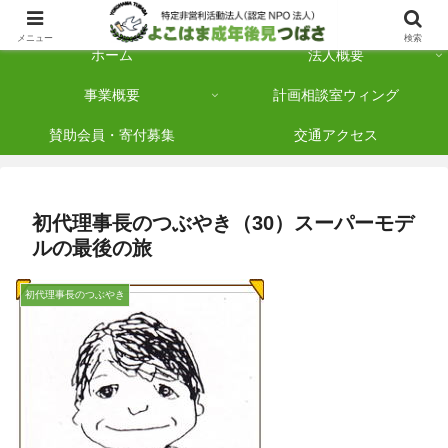
横浜市保土ケ谷区を拠点に「法人後見」を多数手がけている認定NPO法人です
メニュー
検索
ホーム
法人概要
事業概要
計画相談室ウィング
賛助会員・寄付募集
交通アクセス
初代理事長のつぶやき（30）スーパーモデ
ルの最後の旅
初代理事長のつぶやき