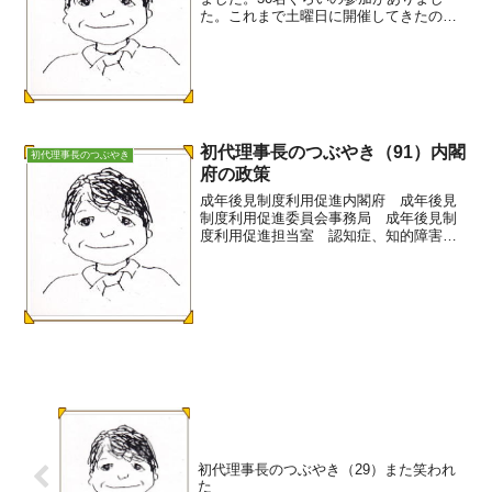
た。これまで土曜日に開催してきたので
すが、土曜日に参加できない方もいるこ
とに配慮して、今回は夕方18時30分から
の開催でした。法人からの報告とし、①
法人後見等...
初代理事長のつぶやき（91）内閣
初代理事長のつぶやき
府の政策
成年後見制度利用促進内閣府 成年後見
制度利用促進委員会事務局 成年後見制
度利用促進担当室 認知症、知的障害そ
の他の精神上の障害があることにより財
産の管理や日常生活等に支障がある人た
ちを社会全体で支え合うことが、高齢社
会における喫緊の課題であ...
初代理事長のつぶやき（29）また笑われ
た