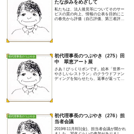
たな歩みをめざして
私たちは、法人後見等についてそのサー
ビスの質の向上、情報の公表を目的にこ
の春先から評価（自己評価、第三者評
価、アンケート調査）に取り組んできま
した。サービスの質の向上について、私
たちは、平成28年度に厚生労働省の指定
課題「成年後見制度の理解...
初代理事長のつぶやき（275）田
初代理事長のつぶやき
中 翠恵アート展
さあ！びっくりポンです。絵本「世界一
やさしいレストラン」のクラウドファン
ディングを知らせたら、返事が返ってき
ました。田中 翠愛さんのお母さんから
です。田中 翠恵アート展が、先月新潟
県長岡市で開催されたそうです。翠恵さ
んが最初に手掛けたのが、...
初代理事長のつぶやき（276）担
初代理事長のつぶやき
当者会議
2019年11月8日(金)、担当者会議が開かれ
ました。30名ぐらいの参加がありまし