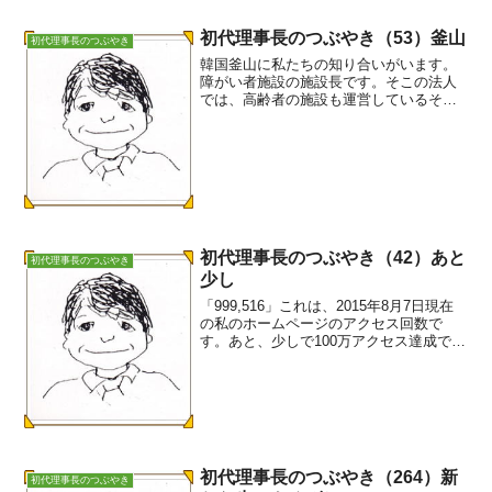
初代理事長のつぶやき（53）釜山
初代理事長のつぶやき
韓国釜山に私たちの知り合いがいます。
障がい者施設の施設長です。そこの法人
では、高齢者の施設も運営しているそう
です。4、5年前に病院の建物を高齢者施
設に転用した例がないかと相談があった
ので、旧横浜市大病院の建物を特別養護
老人ホーム等に転用した...
初代理事長のつぶやき（42）あと
初代理事長のつぶやき
少し
「999,516」これは、2015年8月7日現在
の私のホームページのアクセス回数で
す。あと、少しで100万アクセス達成で
す。ホームページの開設は、1996年5月
12日ですから、19年経ちました。ホーム
ページの開設目的は、福祉相談室の設置
でし...
初代理事長のつぶやき（264）新
初代理事長のつぶやき