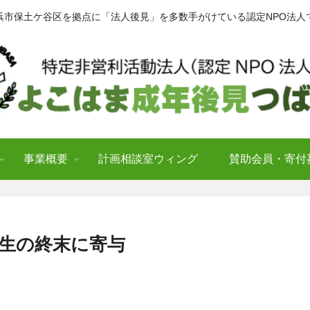
浜市保土ケ谷区を拠点に「法人後見」を多数手がけている認定NPO法人
事業概要
計画相談室ウィング
賛助会員・寄付
人生の終末に寄与