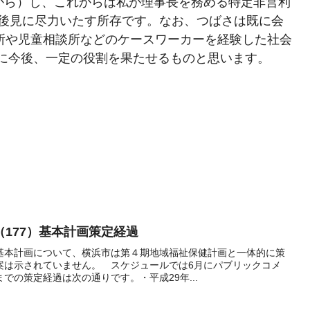
から）し、これからは私が理事長を務める特定非営利
人後見に尽力いたす所存です。なお、つばさは既に会
務所や児童相談所などのケースワーカーを経験した社会
に今後、一定の役割を果たせるものと思います。
177）基本計画策定経過
基本計画について、横浜市は第４期地域福祉保健計画と一体的に策
案は示されていません。 スケジュールでは6月にパブリックコメ
での策定経過は次の通りです。・平成29年...