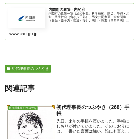
内閣府の政策 - 内閣府
内閣府の政策一覧（経済財政、科学技術、防災、沖縄・北
方、共生社会（含む少子化）、男女共同参画、安全関連
（食品・原子力・交通）等）、統計・調査（ＧＤＰ統計、
世論調査等）、白書・年次報告書、パブコメ・意見募集等
を掲載。
www.cao.go.jp
初代理事長のつぶやき
関連記事
初代理事長のつぶやき（268）手
初代理事長のつぶやき
帳
先日、来年の手帳を買いました。手帳に
しおりが付いていました。そのしおりに
は、「書いた言葉は強い。誰にも言えな
い夢も。忘れたくない戒めも。壁に立ち