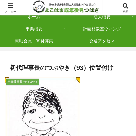
横浜市保土ケ谷区を拠点に「法人後見」を多数手がけている認定NPO法人です
メニュー
検索
ホーム
法人概要
事業概要
計画相談室ウィング
賛助会員・寄付募集
交通アクセス
初代理事長のつぶやき（93）位置付け
初代理事長のつぶやき