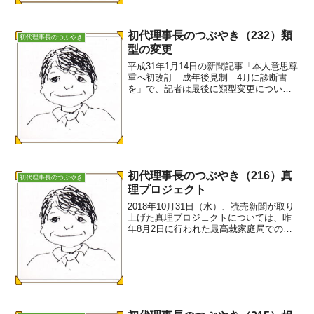
初代理事長のつぶやき（232）類
初代理事長のつぶやき
型の変更
平成31年1月14日の新聞記事「本人意思尊
重へ初改訂 成年後見制 4月に診断書
を」で、記者は最後に類型変更について
次のように書きました。「既に制度を利
用している人が類型の変更を希望する場
合は、いったん利用の取り消しを家裁に
申し立てた後、新た...
初代理事長のつぶやき（216）真
初代理事長のつぶやき
理プロジェクト
2018年10月31日（水）、読売新聞が取り
上げた真理プロジェクトについては、昨
年8月2日に行われた最高裁家庭局での
「診断書の在り方」ヒアリングでも報告
しました。この時、私たちは適正な類型
選択のためにと次の3点を提案しました。
①判断能力は、...