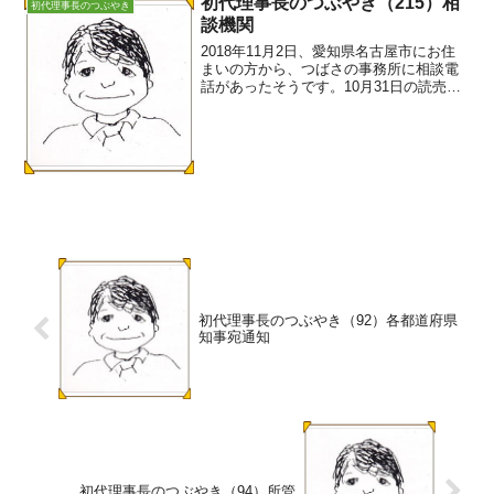
初代理事長のつぶやき（215）相
初代理事長のつぶやき
談機関
2018年11月2日、愛知県名古屋市にお住
まいの方から、つばさの事務所に相談電
話があったそうです。10月31日の読売新
聞「支援の輪 親が元気なうちに」の記
事を読んで、区役所に相談したところ、
ご本人を連れてきなさいと言われて終わ
っただけでした...
初代理事長のつぶやき（92）各都道府県
知事宛通知
初代理事長のつぶやき（94）所管