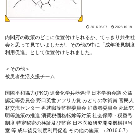
2016.06.07
2023.10.19
内閣府の政策のどこに位置付けられるか、てっきり共生社
会と思って見ていましたが、その他の中に「成年後見制度
利用促進」として位置付けられました。
＜その他＞
被災者生活支援チーム
国際平和協力(PKO) 遺棄化学兵器処理 日本学術会議 公益
認定等委員会 野口英世アフリカ賞 みどりの学術賞 官民人
材交流センター 再就職等監視委員会 消費者委員会 死因究
明等施策の推進 消費税価格転嫁等対策 社会保障・税番号
制度 特定秘密の検証及び監察 日本医療研究開発機構担当
室 等 成年後見制度利用促進 その他の施策 （2016.6.7）