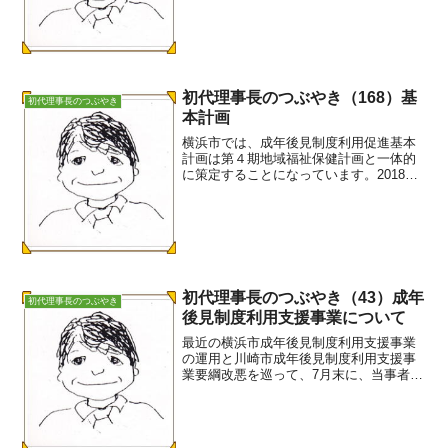
向かう、その勇気。書くことで、思いは
確かな意思になる。それはあなたから、
あなたへの贈り物。この手...
初代理事長のつぶやき（168）基
初代理事長のつぶやき
本計画
横浜市では、成年後見制度利用促進基本
計画は第４期地域福祉保健計画と一体的
に策定することになっています。2018年3
月 素案作成 4月〜5月（6月） パブリ
ックコメント実施 2018年12月 計画策定
のスケジュールが示されています。
（2018...
初代理事長のつぶやき（43）成年
初代理事長のつぶやき
後見制度利用支援事業について
最近の横浜市成年後見制度利用支援事業
の運用と川崎市成年後見制度利用支援事
業要綱改悪を巡って、7月末に、当事者で
あるA区長とB区長宛に成年後見制度利用
支援事業につての意見・要望・提言書を
提出しました。これについて、8月4日
（火）、5日（水）に...