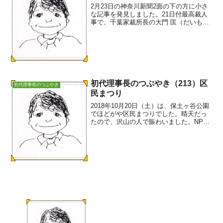
2月23日の神奈川新聞2面の下の方に小さ
な記事を発見しました。21日付最高裁人
事で、千葉家裁所長の大門 匡（だいもん
たすく）さんが横浜家裁所長に就任した
という記事です。「大門 匡」で私にはす
ぐ分かりました。私が読んだ成年後見制
度の最初の本が...
初代理事長のつぶやき（213）区
初代理事長のつぶやき
民まつり
2018年10月20日（土）は、保土ヶ谷公園
でほどがや区民まつりでした。晴天だっ
たので、沢山の人で賑わいました。NPO
法人 よこはま成年後見 つばさも、「法人
後見まつりDEワッショイ。風車を一緒に
作りましょう」とブースを設置しまし
た。つばさ...