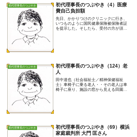
初代理事長のつぶやき（4）医療
初代理事長のつぶやき
費自己負担額
先日、かかりつけのクリニックに行き、
いつものように国民健康保険被保険者証
を提示した。そしたら、受付の方が須田
さんは先月で70歳ですから自己負担額が
変わっているかもしれません。受給者証
をお持ちですかと問われた。さてと、そ
う言われれば区役所から...
初代理事長のつぶやき（124）老
初代理事長のつぶやき
人
田中達也（社会福祉士／精神保健福祉
士）車椅子に乗る老人・・その老人は車
椅子に座り、施設の窓から見える田園風
景を見ていた・・その老人の手は細くし
わだらけだ・・認知症が進行し会話は成
立しない・・身寄りもない・・この老人
が現役時代何をしていたのか...
初代理事長のつぶやき（69）横浜
初代理事長のつぶやき
家庭裁判所 大門 匡さん