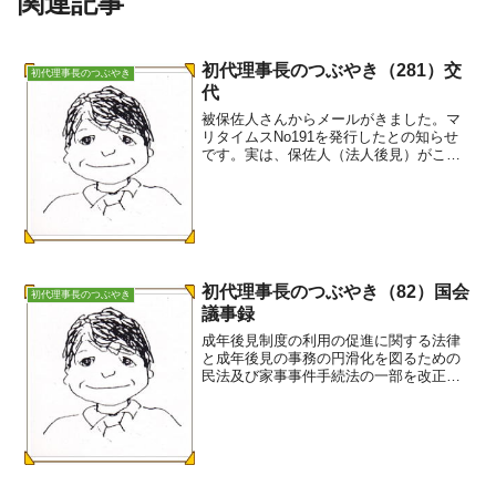
関連記事
初代理事長のつぶやき（281）交
初代理事長のつぶやき
代
被保佐人さんからメールがきました。マ
リタイムスNo191を発行したとの知らせ
です。実は、保佐人（法人後見）がこの
度交代したのです。その挨拶もありま
す。多分、私の知る限り神奈川県下では
初めての事例ではないか。適切な後見人
等の選任は、個人後見で...
初代理事長のつぶやき（82）国会
初代理事長のつぶやき
議事録
成年後見制度の利用の促進に関する法律
と成年後見の事務の円滑化を図るための
民法及び家事事件手続法の一部を改正す
る法律が成立しています。衆議院では、
平成28年3月23日に内閣委員会で、3月24
日に本会議で可決しています。参議院で
は、3月31日及...