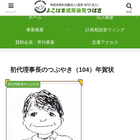
横浜市保土ケ谷区を拠点に「法人後見」を多数手がけている認定NPO法人です
メニュー
検索
ホーム
法人概要
事業概要
計画相談室ウィング
賛助会員・寄付募集
交通アクセス
初代理事長のつぶやき（104）年賀状
初代理事長のつぶやき