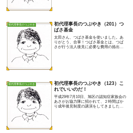
この事例に沿って経過を辿ってみます。
平成30年7月13...
初代理事長のつぶやき（201）つ
初代理事長のつぶやき
ばさ基金
太田さん、つばさ基金を使いました。あ
りがとう、合掌！つばさ基金とは、つば
さが行う法人後見に必要な費用の捻出が
困難な人に使用することを目的に設立し
ました。「つばさ基金規約」に従って、
資金が必要な場合には積極的に支出して
います。これまでにもホー...
初代理事長のつぶやき（123）こ
初代理事長のつぶやき
れでいいのだ！
平成29年7月10日、旭区の認知症家族会の
あさがお協力隊に招かれて、２時間ばか
り成年後見制度の講演をしてきました。
20名くらいの方が参加していました。年
齢は、私よりもお年を召した方が多いよ
うに感じました。試しに神中線（相鉄
線）、進駐軍、帷子...