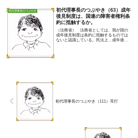
初代理事長のつぶやき（63）成年
初代理事長のつぶやき
後見制度は、国連の障害者権利条
約に抵触するか。
（法務省） 法務省としては、我が国の
成年後見制度は条約に抵触するものでは
ないと認識している。民法上，成年後見
人は、本人（成年被後見人）の意思を尊
重し、心身の状態及び生活状況に配慮す
る義務を負っている（民法第858条）ほ
か、本人の利益を保護す...
初代理事長のつぶやき（111）耳打