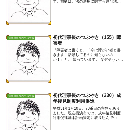
す。根拠は、法の適用に関する通則法第5
条。-----------------------------法の適用に関す
る通則法（...
初代理事長のつぶやき（155）障
初代理事長のつぶやき
害者
『障害者と書くと、「今は障がい者と書
きます！活動してるのに知らないの
か！」と。 知っています。 なぜそういう
経緯になったかも。内閣府も漢字表記を
検討しています。 漢字を変えたり、ひら
がなにしたり、表面的なことを変えて
も、偏見や差別がなくなる...
初代理事長のつぶやき（230）成
初代理事長のつぶやき
年後見制度利用促進
平成31年1月10日、73番目の審判があり
ました。現在横浜市では、成年後見制度
利用促進基本計画策定に取り組んでいま
す。どうすれば制度利用の必要な人が制
度につながるのか、比較的順調に進んだ