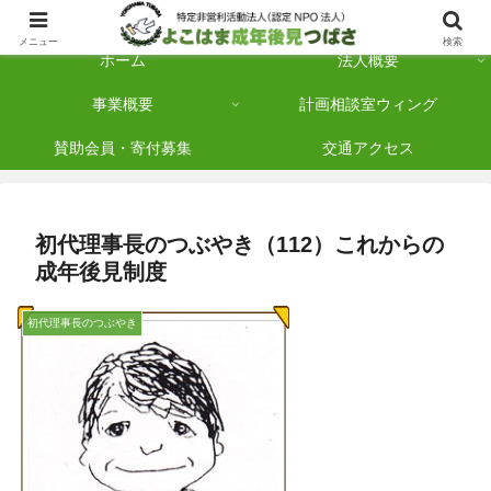
横浜市保土ケ谷区を拠点に「法人後見」を多数手がけている認定NPO法人です
メニュー
検索
ホーム
法人概要
事業概要
計画相談室ウィング
賛助会員・寄付募集
交通アクセス
初代理事長のつぶやき（112）これからの
成年後見制度
初代理事長のつぶやき