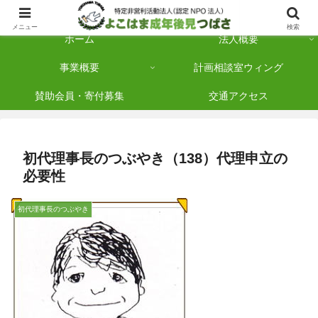
横浜市保土ケ谷区を拠点に「法人後見」を多数手がけている認定NPO法人です
メニュー
検索
ホーム
法人概要
事業概要
計画相談室ウィング
賛助会員・寄付募集
交通アクセス
初代理事長のつぶやき（138）代理申立の
必要性
初代理事長のつぶやき