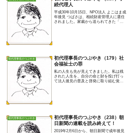
続代理人
平成30年10月15日、NPO法人 よこはま成
年後見 つばさは、相続財産管理人に選任
されました。家裁から送られてきた「相
続財産管理人の職務について」をじっく
り読みました。相続財産管理人への就任
は、ほとんどが弁護士ですが、今回のよ
うに残余財産...
初代理事長のつぶやき（179）社
初代理事長のつぶやき
会福祉士の罪
私の人生も先が見えてきました。私は残
された人生を、自分の命と財を投げ打っ
て法人後見の普及と啓発に取り組む覚悟
です。それだけに今回の事件には、満腔
の怒りと悔しさで一杯です。40年近い生
活保護の仕事の延長上で成年後見の仕事
に従事しています。相談...
初代理事長のつぶやき（238）朝
初代理事長のつぶやき
日新聞の連載を読み終えて！
2019年2月6日から、朝日新聞で成年後見