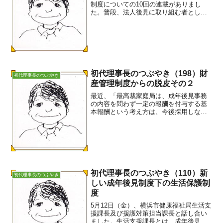
制度についての10回の連載がありまし
た。普段、法人後見に取り組む者として
注意深く読みました。読み終えて、正直
この程度の連載だったのかと残念に思い
ました。確かに、毎回これまで成年後見
制度の課題とされて...
初代理事長のつぶやき（198）財
初代理事長のつぶやき
産管理制度からの脱皮その２
最近、「最高裁家庭局は、成年後見事務
の内容を問わず一定の報酬を付与する基
本報酬という考え方は、今後採用しない
という方向を打ち出しました。」という
情報があります。後見人への報酬につい
て、これまで家庭裁判所が示している
「報酬のめやす」を見ると基...
初代理事長のつぶやき（110）新
初代理事長のつぶやき
しい成年後見制度下の生活保護制
度
5月12日（金）、横浜市健康福祉局生活支
援課長及び援護対策担当課長と話し合い
ました。生活支援課長とは、成年後見制