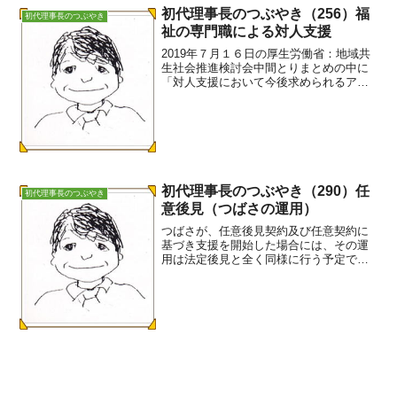
初代理事長のつぶやき（256）福
初代理事長のつぶやき
祉の専門職による対人支援
2019年７月１６日の厚生労働省：地域共
生社会推進検討会中間とりまとめの中に
「対人支援において今後求められるアプ
ローチ」 として二つのアプローチが提案
されています。つばさの後見支援は「具
体的な課題解決を目的とするアプロー
チ」、後見的支援は「...
初代理事長のつぶやき（290）任
初代理事長のつぶやき
意後見（つばさの運用）
つばさが、任意後見契約及び任意契約に
基づき支援を開始した場合には、その運
用は法定後見と全く同様に行う予定で
す。 担当者と SV を定め、月に1回の訪
問を実施します。定期的に業務検討会を
実施し支援結果を検証します。委任者に
は、支援結果を定期的...