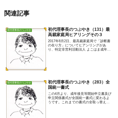
関連記事
初代理事長のつぶやき（131）最
初代理事長のつぶやき
高裁家庭局ヒアリングその３
2017年8月2日、最高裁家庭局で「診断書
の在り方」についてヒアンリングがあ
り、特定非営利活動法人 よこはま成年後
見 つばさも参加しました。--------------------
---------成年後見制度利用促進基本計画
（平成29年3...
初代理事長のつぶやき（283）全
初代理事長のつぶやき
国統一書式
この4月より、成年後見等開始申立書及び
申立関係書式が全国統一書式に変わるよ
うです。これまでの書式の全取っ替えで
す。これは、最高裁事務総局の指導によ
るもので、既にこの1月から大阪家裁、神
戸家裁で運用が始まっています。仙台家