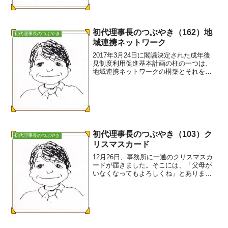
裁、札幌家裁、新潟家...
初代理事長のつぶやき（162）地
初代理事長のつぶやき
域連携ネットワーク
2017年3月24日に閣議決定された成年後
見制度利用促進基本計画の柱の一つは、
地域連携ネットワークの構築とそれをコ
ーディネートする中核機関の設置です。
地域連携ネットワークについては、次の
ように記述されています。権利擁護支援
の地域連携ネットワ...
初代理事長のつぶやき（103）ク
初代理事長のつぶやき
リスマスカード
12月26日、事務所に一通のクリスマスカ
ードが届きました。そこには、「父母が
いなくなってもよろしくね」とありまし
た。今、後見的支援としてつばさのメン
バー二人が関わっている方からです。ご
高齢のお父さん、お母さんから相談のあ
った方です。来春の家...