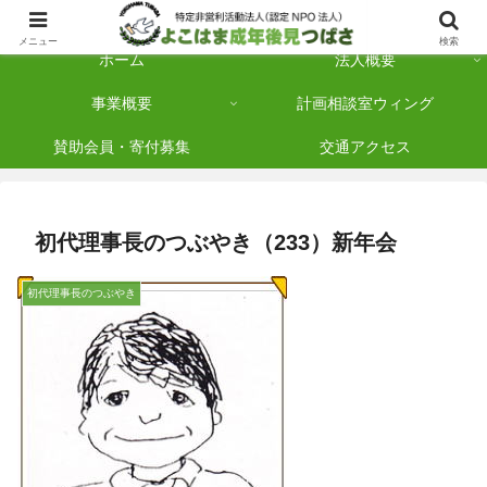
横浜市保土ケ谷区を拠点に「法人後見」を多数手がけている認定NPO法人です
メニュー
検索
ホーム
法人概要
事業概要
計画相談室ウィング
賛助会員・寄付募集
交通アクセス
初代理事長のつぶやき（233）新年会
初代理事長のつぶやき