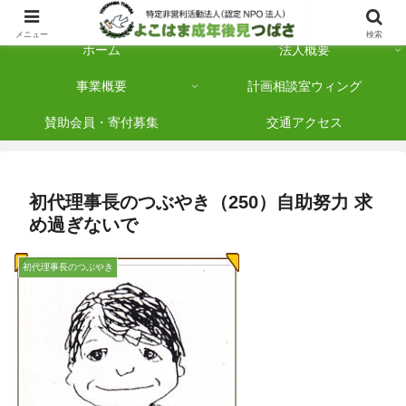
横浜市保土ケ谷区を拠点に「法人後見」を多数手がけている認定NPO法人です
メニュー
検索
ホーム
法人概要
事業概要
計画相談室ウィング
賛助会員・寄付募集
交通アクセス
初代理事長のつぶやき（250）自助努力 求
め過ぎないで
初代理事長のつぶやき