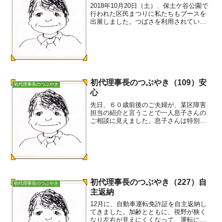
2018年10月20日（土）、保土ケ谷公園で
行われた区民まつりに私たちもブースを
出展しました。つばさを利用されている
当事者と担当者が10チーム参加していま
す。その中で、写真を撮ることが大好き
なSさん(被保佐人）とTさん(被後見人）
が撮った写...
初代理事長のつぶやき（109）安
初代理事長のつぶやき
心
先日、６０歳前後のご夫婦が、某区障害
担当の紹介と言うことで一人息子さんの
ご相談に見えました。息子さんは特別支
援学校卒業後、特例子会社に勤務してい
ます。母親には心の病があり、息子さん
の将来を思いやっての相談です。これも
親亡き後の相談です。ご両...
初代理事長のつぶやき（227）自
初代理事長のつぶやき
主返納
12月に、自動車運転免許証を自主返納し
てきました。加齢とともに、視野が狭く
なり左右が見えにくくなって、運転に危