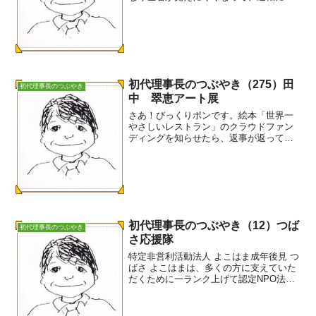
険を感じていたからです。 既に車は、
数年前に娘に引き渡していました。運転
免許証に似せた運転経歴証明書を発行し
てもらいました。50年...
初代理事長のつぶやき（275）田
初代理事長のつぶやき
中 翠恵アート展
さあ！びっくりポンです。絵本「世界一
やさしいレストラン」のクラウドファン
ディングを知らせたら、返事が返ってき
ました。田中 翠愛さんのお母さんから
です。田中 翠恵アート展が、先月新潟
県長岡市で開催されたそうです。翠恵さ
んが最初に手掛けたのが、...
初代理事長のつぶやき（12）つば
初代理事長のつぶやき
さ応援隊
特定非営利活動法人 よこはま成年後見 つ
ばさ よこはまは、多くの方に支えていた
だくために一ランク上げて認定NPO法人
を目指しています。この目的実現のた
め、賛助会員を増やす運動に取り組んで
いますが、お陰様で8月末現在、賛助会員