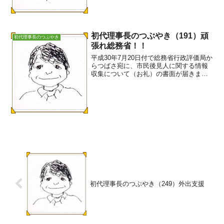
は118名（個人...
初代理事長のつぶやき（191）頑
初代理事長のつぶやき
張れ総務省！！
平成30年7月20日付で総務省行政評価局か
らつばさ宛に、市民後見人に関する情報
収集について（お礼）の書面が届きまし
た。その中に次の２点が取り上げられて
いました。・福祉事務所長による後見人
選任申立（生活保護法81条）・生活保護
の代理申請（生活...
初代理事長のつぶやき（249）外出支援