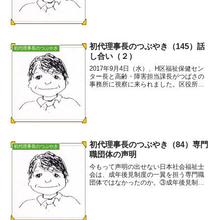
が不存在です。民法第952条に定める相続
財産管理人選任申立について、福祉事務
所長の時代か...
初代理事長のつぶやき（145）話
初代理事長のつぶやき
し合い（２）
2017年9月4日（水）、H区福祉保健セン
ター長と高齢・障害担当課長がつばさの
事務所に視察に来られました。区役所の
職員はちょくちょく来られますが、幹部
が来たのは初めてです。急遽、障害者基
幹相談支援センターにも声を掛け、相談
進行中のS事例（母...
初代理事長のつぶやき（84）専門
初代理事長のつぶやき
職団体の声明
今もって声明の出せない日本社会福祉士
会は、成年後見制度の一翼を担う専門職
団体ではなかったのか。③成年後見制度
の命運のかかった声明になったかも--------
----------------------成年後見制度の利用の促
進に関する法律に対...