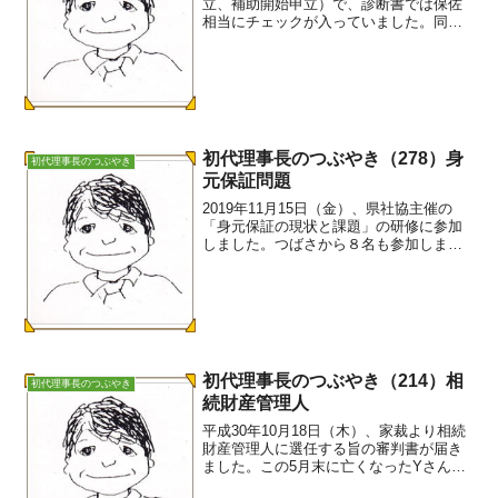
立、補助開始申立）で、診断書では保佐
相当にチェックが入っていました。同時
に診断書の特記（補助程度と判断された
場合には、必ず記載してください。）欄
にも記載がありました。しかも「補佐」
との記述がありました。家...
初代理事長のつぶやき（278）身
初代理事長のつぶやき
元保証問題
2019年11月15日（金）、県社協主催の
「身元保証の現状と課題」の研修に参加
しました。つばさから８名も参加しまし
た。前半は日本総研の沢村さんによる
「身元保証の現状と課題でした。後半
は、つばさの会員の鎌村さんによる「医
療現場における身元保証...
初代理事長のつぶやき（214）相
初代理事長のつぶやき
続財産管理人
平成30年10月18日（木）、家裁より相続
財産管理人に選任する旨の審判書が届き
ました。この5月末に亡くなったYさんの
遺留金の残余があります。しかし相続人