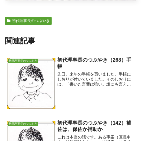
初代理事長のつぶやき
関連記事
初代理事長のつぶやき（268）手
初代理事長のつぶやき
帳
先日、来年の手帳を買いました。手帳に
しおりが付いていました。そのしおりに
は、「書いた言葉は強い。誰にも言えな
い夢も。忘れたくない戒めも。壁に立ち
向かう、その勇気。書くことで、思いは
確かな意思になる。それはあなたから、
あなたへの贈り物。この手...
初代理事長のつぶやき（142）補
初代理事長のつぶやき
佐は、保佐か補助か
これは本当の話です。ある事案（区長申