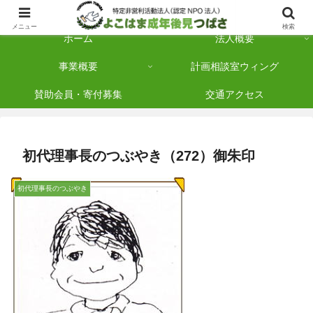
横浜市保土ケ谷区を拠点に「法人後見」を多数手がけている認定NPO法人です
メニュー
検索
ホーム
法人概要
事業概要
計画相談室ウィング
賛助会員・寄付募集
交通アクセス
初代理事長のつぶやき（272）御朱印
初代理事長のつぶやき