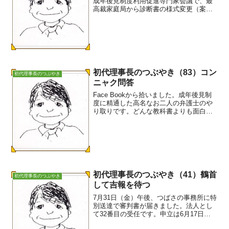
成年後見制度利用促進専門家会議で、最
高裁家庭局から診断書の様式変更（案）
が示されています。これまでの診断書で
は、判断能力については財産管理の能力
に求めていました。提示された案では、
契約能力に求めてい...
初代理事長のつぶやき（83）コン
初代理事長のつぶやき
ニャク問答
Face Bookから拾いました。成年後見制
度に精通した高名なお二人の弁護士のや
り取りです。どんな教科書よりも面白い
ね。因みにS弁護士は、「成年後見制度か
ら意思決定支援制度へ」のエースです。E
弁護士は、Y市社会福祉協議会あんしんセ
ンターの所...
初代理事長のつぶやき（41）鶴首
初代理事長のつぶやき
して吉報を待つ
7月31日（金）午後、つばさの事務所に特
別送達で審判書が届きました。法人とし
て32番目の受任です。申立は6月17日
（水）でしたから、最近ではめずらしく