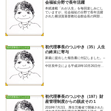
会福祉分野で長年活躍
本紙連載「わが人生」を毎回楽しみにし
ていますが、社会福祉の分野で長年活躍
された横須賀基督教社会館会長の阿部志
郎さんが登場し、３日から始まりまし
た。阿部志郎さんには、1992(平成4)年11
月、県社会福祉士会設立総会で記念講演
をお願いしました...
初代理事長のつぶやき（35）人生
初代理事長のつぶやき
の終末に寄与
家裁に提出した報告書に付記しました。--
----------------------------------------------------------
中区長申立による平成18年10月26日付審
判の保佐業務でしたから、ほぼ9年に渡り
まし...
初代理事長のつぶやき（197）財
初代理事長のつぶやき
産管理制度からの脱皮その１
2018年7月2日、厚生労働省で開催された