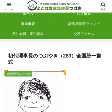
横浜市保土ケ谷区を拠点に「法人後見」を多数手がけている認定NPO法人です
メニュー
検索
ホーム
法人概要
事業概要
計画相談室ウィング
賛助会員・寄付募集
交通アクセス
初代理事長のつぶやき（283）全国統一書
式
初代理事長のつぶやき