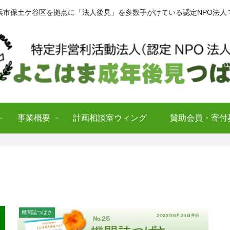
浜市保土ケ谷区を拠点に「法人後見」を多数手がけている認定NPO法人
事業概要
計画相談室ウィング
賛助会員・寄付
機関誌つばさ