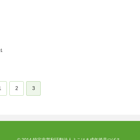
ウ
01
1
2
3
© 2014 特定非営利活動法人よこはま成年後見つばさ .