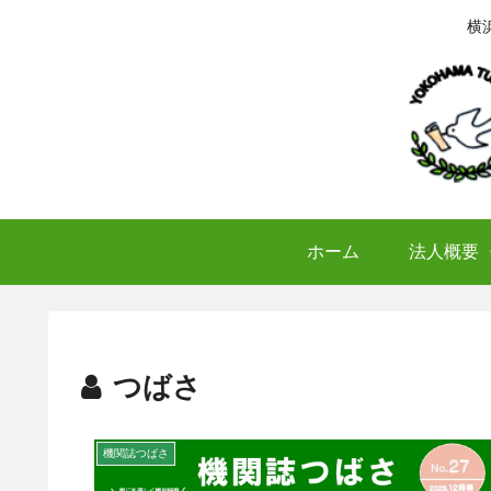
横
ホーム
法人概要
つばさ
機関誌つばさ