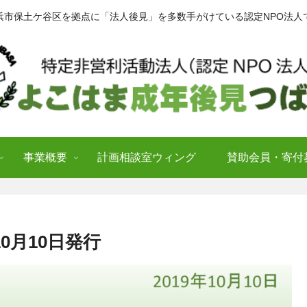
浜市保土ケ谷区を拠点に「法人後見」を多数手がけている認定NPO法人
事業概要
計画相談室ウィング
賛助会員・寄付
10月10日発行