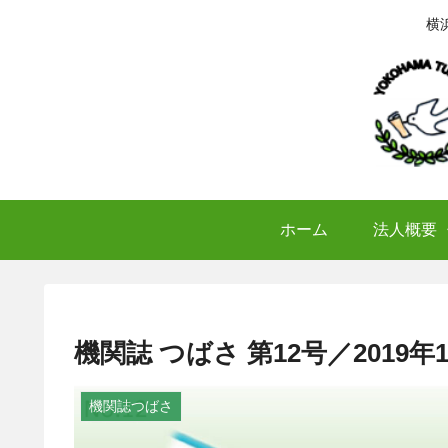
横
ホーム
法人概要
機関誌 つばさ 第12号／2019年
機関誌つばさ