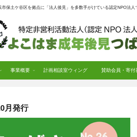
浜市保土ケ谷区を拠点に「法人後見」を多数手がけている認定NPO法人
事業概要
計画相談室ウィング
賛助会員・寄付
10月発行