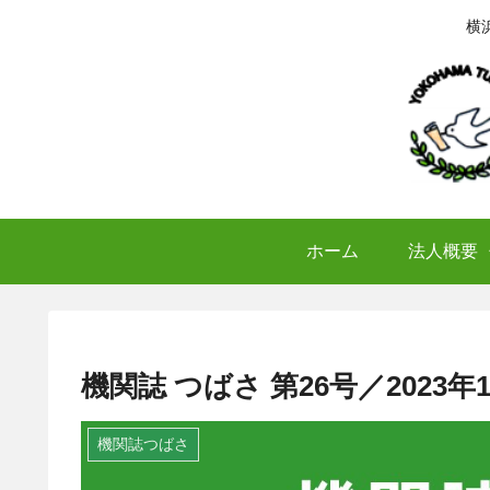
横
ホーム
法人概要
機関誌 つばさ 第26号／2023年
機関誌つばさ