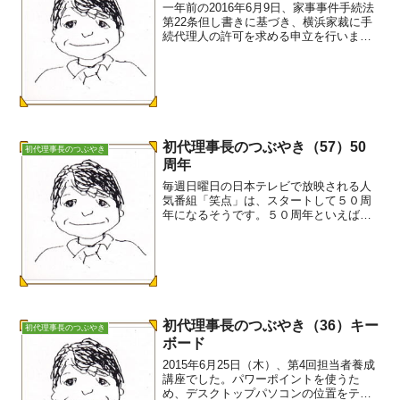
一年前の2016年6月9日、家事事件手続法
第22条但し書きに基づき、横浜家裁に手
続代理人の許可を求める申立を行いまし
た。その際、書記官から反論されまし
た。本人申立こそ、意思決定支援そのも
のではないかと。その時は、適切な返し
はできませんでした...
初代理事長のつぶやき（57）50
初代理事長のつぶやき
周年
毎週日曜日の日本テレビで放映される人
気番組「笑点」は、スタートして５０周
年になるそうです。５０周年といえば、
横浜市社会福祉職制度が導入されて丁度
５０周年だそうです。５０年前というと
昭和４０年前半です。日本は高度成長真
っ盛りの時です。企業も行...
初代理事長のつぶやき（36）キー
初代理事長のつぶやき
ボード
2015年6月25日（木）、第4回担当者養成
講座でした。パワーポイントを使うた
め、デスクトップパソコンの位置をテー