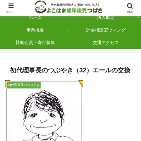
横浜市保土ケ谷区を拠点に「法人後見」を多数手がけている認定NPO法人です
メニュー
検索
ホーム
法人概要
事業概要
計画相談室ウィング
賛助会員・寄付募集
交通アクセス
初代理事長のつぶやき（32）エールの交換
初代理事長のつぶやき