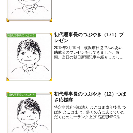
ブルの方に移しました。パソコンを起動
して、マウスでパワーポイントをスター
トさせました。しかしその先に進めませ
ん。変だな、どうし...
初代理事長のつぶやき（171）プ
初代理事長のつぶやき
レゼン
2018年3月19日、横浜市社協でふれあい
助成金のプレゼンをしてきました。冒
頭、当日の朝日新聞記事を紹介しまし
た。「２０年前の今日、ＮＰＯ法（特定
非営利活動促進法）が成立した。社会課
題の解決に、行政や企業にはない柔軟さ
で取り組む非営利組織。...
初代理事長のつぶやき（12）つば
初代理事長のつぶやき
さ応援隊
特定非営利活動法人 よこはま成年後見 つ
ばさ よこはまは、多くの方に支えていた
だくために一ランク上げて認定NPO法人
を目指しています。この目的実現のた
め、賛助会員を増やす運動に取り組んで
いますが、お陰様で8月末現在、賛助会員