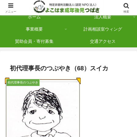
横浜市保土ケ谷区を拠点に「法人後見」を多数手がけている認定NPO法人です
メニュー
検索
ホーム
法人概要
事業概要
計画相談室ウィング
賛助会員・寄付募集
交通アクセス
初代理事長のつぶやき（68）スイカ
初代理事長のつぶやき