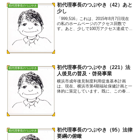
初代理事長のつぶやき（42）あと
初代理事長のつぶやき
少し
「999,516」これは、2015年8月7日現在
の私のホームページのアクセス回数で
す。あと、少しで100万アクセス達成で
す。ホームページの開設は、1996年5月
12日ですから、19年経ちました。ホーム
ページの開設目的は、福祉相談室の設置
でし...
初代理事長のつぶやき（221）法
初代理事長のつぶやき
人後見の普及・啓発事業
横浜市成年後見制度利用促進基本計画
は、現在、横浜市第4期福祉保健計画と一
体的に策定しています。既に、この春先
にその素案が示され、パブリックコメン
トも終了しています。計画案は策定委員
会の中に設けられた分科会３で議論され
ています。その分科会に示...
初代理事長のつぶやき（95）法律
初代理事長のつぶやき
要綱の俯瞰