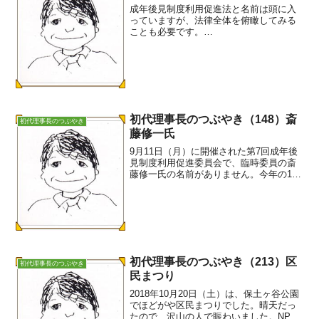
成年後見制度利用促進法と名前は頭に入
っていますが、法律全体を俯瞰してみる
ことも必要です。
………………………………成年後見制度
の利用の促進に関する法律要綱の項目第
一 総則一 目的二 定義三 基本理
念 １ 成年後見制度の理念の尊重２
地域の需要...
初代理事長のつぶやき（148）斎
初代理事長のつぶやき
藤修一氏
9月11日（月）に開催された第7回成年後
見制度利用促進委員会で、臨時委員の斎
藤修一氏の名前がありません。今年の1月
16日（月）に品川社協を訪れて、同病患
者として、握手し、互いに痩せたなと頰
を撫ぜ合ったのに。この8月25日（金）、
厚生労働省の...
初代理事長のつぶやき（213）区
初代理事長のつぶやき
民まつり
2018年10月20日（土）は、保土ヶ谷公園
でほどがや区民まつりでした。晴天だっ
たので、沢山の人で賑わいました。NPO