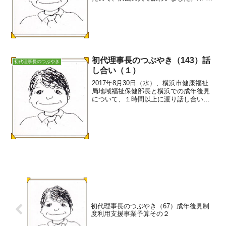
法人 よこはま成年後見 つばさも、「法人
後見まつりDEワッショイ。風車を一緒に
作りましょう」とブースを設置しまし
た。つばさ...
初代理事長のつぶやき（143）話
初代理事長のつぶやき
し合い（１）
2017年8月30日（水）、横浜市健康福祉
局地域福祉保健部長と横浜での成年後見
について、１時間以上に渡り話し合いを
行いました。つばさからは４人が参加し
ました。①法人後見を進める私たち法人
の概要②厚生労働省指定課題、最高裁家
庭局ヒアリングの結...
初代理事長のつぶやき（67）成年後見制
度利用支援事業予算その２