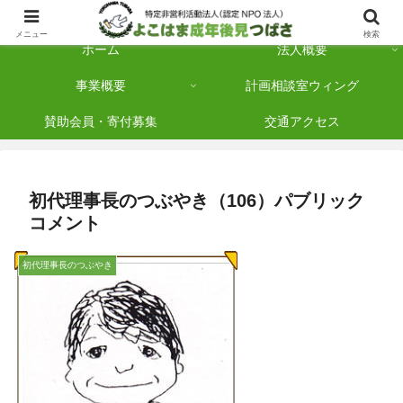
横浜市保土ケ谷区を拠点に「法人後見」を多数手がけている認定NPO法人です
メニュー
検索
ホーム
法人概要
事業概要
計画相談室ウィング
賛助会員・寄付募集
交通アクセス
初代理事長のつぶやき（106）パブリック
コメント
初代理事長のつぶやき