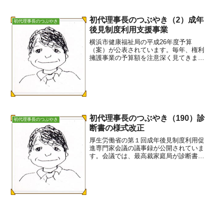
初代理事長のつぶやき（2）成年
初代理事長のつぶやき
後見制度利用支援事業
横浜市健康福祉局の平成26年度予算
（案）が公表されています。毎年、権利
擁護事業の予算額を注意深く見てきまし
た。新年度も全体としては増額していま
すが、資力が乏しい人が成年後見制度を
使う際の助成制度である成年後見制度利
用支援事業は約7,200万...
初代理事長のつぶやき（190）診
初代理事長のつぶやき
断書の様式改正
厚生労働省の第１回成年後見制度利用促
進専門家会議の議事録が公開されていま
す。会議では、最高裁家庭局が診断書の
様式改正を提案しています。その説明に
よると、診断書を作成する医師に提供す
る本人情報シートは裁判所も活用するよ
うです。昨年８月、つばさ...