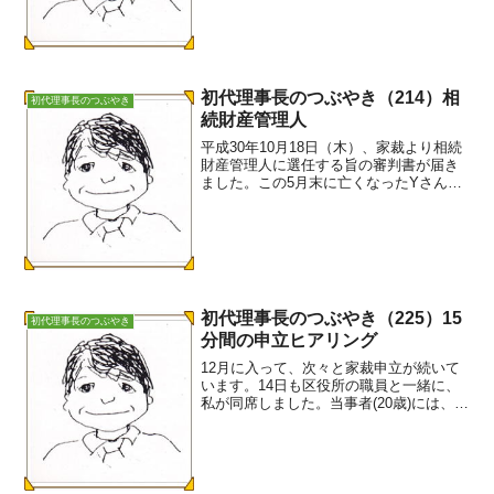
体です。私たちつばさもその一つです。
診断書作成に当たっての家...
初代理事長のつぶやき（214）相
初代理事長のつぶやき
続財産管理人
平成30年10月18日（木）、家裁より相続
財産管理人に選任する旨の審判書が届き
ました。この5月末に亡くなったYさんの
遺留金の残余があります。しかし相続人
が不存在です。民法第952条に定める相続
財産管理人選任申立について、福祉事務
所長の時代か...
初代理事長のつぶやき（225）15
初代理事長のつぶやき
分間の申立ヒアリング
12月に入って、次々と家裁申立が続いて
います。14日も区役所の職員と一緒に、
私が同席しました。当事者(20歳)には、重
度の知的障がいがあります。 行動障害も
あります。申立は兄（21歳）で、法テラ
スの弁護士さんによる代理申立でした。
母は7年前...