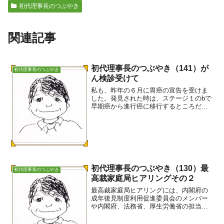
初代理事長のつぶやき
関連記事
初代理事長のつぶやき（141）が
初代理事長のつぶやき
ん検診受けて
私も、昨年の６月に胃癌の宣告を受けま
した。発見された時は、ステージ１のbで
早期癌から進行癌に移行するところだっ
たようです。あいにくできたところが胃
の上部のため、胃の全摘手術となりまし
た。一年経過後の数日前に、医師からど
こにも転移はありません...
初代理事長のつぶやき（130）最
初代理事長のつぶやき
高裁家庭局ヒアリングその２
最高裁家庭局ヒアリングには、内閣府の
成年後見制度利用促進委員会のメンバー
や内閣府、法務省、厚生労働省の担当官
が参加していました。意見を述べた団体
は、医師会や手をつなぐ育成会など８団