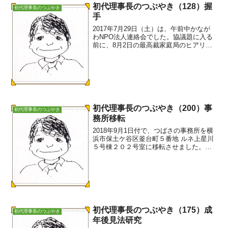
初代理事長のつぶやき（128）握
初代理事長のつぶやき
手
2017年7月29日（土）は、午前中かなが
わNPO法人連絡会でした。協議題に入る
前に、8月2日の最高裁家庭局のヒアリン
グでどのような発言をするのかに質問が
集中ししたので、大凡の趣旨を説明しま
した。午後は、星川一丁目自治会館での
つばさ主催の余...
初代理事長のつぶやき（200）事
初代理事長のつぶやき
務所移転
2018年9月1日付で、つばさの事務所を横
浜市保土ケ谷区釜台町５番地 ルネ上星川
５号棟２０２号室に移転させました。相
鉄線上星川駅駅から徒歩5分。国道16号線
沿いです。 業務量が増大し、前事務所
では書類管理も限界にきていました。新
しい事務所は...
初代理事長のつぶやき（175）成
初代理事長のつぶやき
年後見法研究