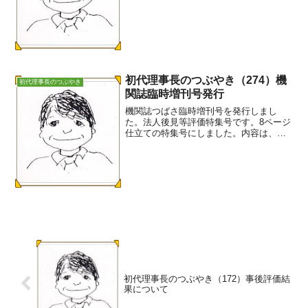
利用促進委員会事務局
長
同 成年後
見制度利用促進担当室長 成
年後見制度の利用の促進に関...
初代理事長のつぶやき（274）機
初代理事長のつぶやき
関誌臨時増刊号発行
機関誌つばさ臨時増刊号を発行しまし
た。法人後見等評価特集号です。8ページ
仕立ての特集号にしました。内容は、評
価委員会による自己評価結果の概要と宮
下 京介弁護士による第三者評価結果の
概要及びアンケート調査委員会によるア
ンケート調査結果の概要で...
初代理事長のつぶやき（172）事後評価結
果について