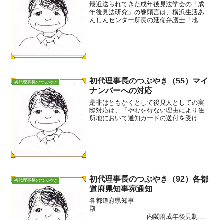
最近送られてきた成年後見法学会の「成
年後見法研究」の巻頭言は、横浜生活あ
んしんセンター所長の延命弁護士「地域
における成年後見の利用促進」でした。
個別支援と地域支援の補完の主張で
す。 当事者の櫻田なつみさんの「当事
者から見た成年後見制度」も掲...
初代理事長のつぶやき（55）マイ
初代理事長のつぶやき
ナンバーへの対応
是非はともかくとして後見人としての実
際対応は、「やむを得ない理由により住
所地において通知カードの送付を受ける
ことができない方への各種質問につい
て」に従いました。第１段階は、①通知
カードへの対応 ⇒ 居所情報の登
録 ②マイナンバーの...
初代理事長のつぶやき（92）各都
初代理事長のつぶやき
道府県知事宛通知
各都道府県知事
殿
内閣府成年後見制度