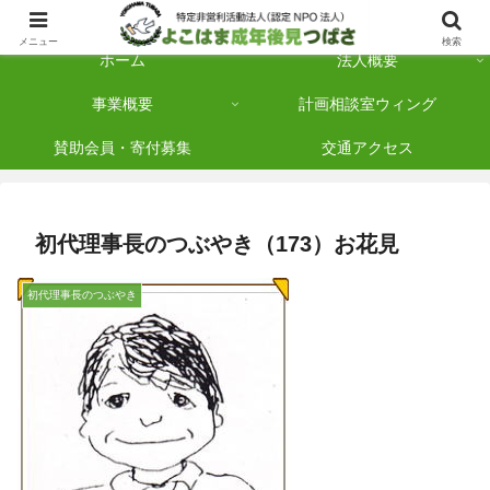
横浜市保土ケ谷区を拠点に「法人後見」を多数手がけている認定NPO法人です
メニュー
検索
ホーム
法人概要
事業概要
計画相談室ウィング
賛助会員・寄付募集
交通アクセス
初代理事長のつぶやき（173）お花見
初代理事長のつぶやき