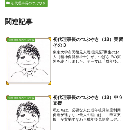
初代理事長のつぶやき
関連記事
初代理事長のつぶやき（18）実習
初代理事長のつぶやき
その３
東京大学市民後見人養成講座7期生のお一
人（精神保健福祉士）が、つばさでの実
習を終了しました。テーマは「成年後見
制度と横浜市障害者後見的支援事業の連
携」でした。しっかり実習ノートも作成
できました。つばさの会員にもなりまし
た。東大での養成研修終...
初代理事長のつぶやき（18）申立
初代理事長のつぶやき
支援
私たちは、必要な人に成年後見制度利用
促進が進まない最大の理由は、「申立支
援」が貧弱すなわち成年後見制度はデュ
ープロセス（適正手続）が貧弱と考えて
います。以前、私たちは申立には四つの