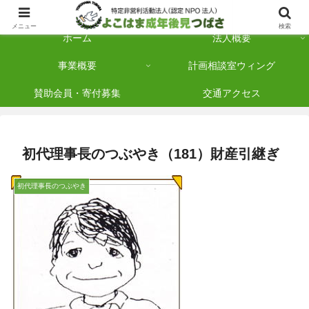
横浜市保土ケ谷区を拠点に「法人後見」を多数手がけている認定NPO法人です
メニュー
検索
ホーム
法人概要
事業概要
計画相談室ウィング
賛助会員・寄付募集
交通アクセス
初代理事長のつぶやき（181）財産引継ぎ
初代理事長のつぶやき