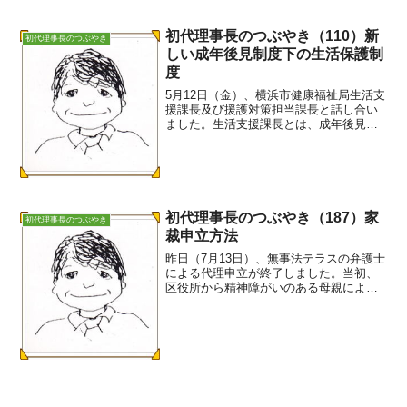
初代理事長のつぶやき（110）新
初代理事長のつぶやき
しい成年後見制度下の生活保護制
度
5月12日（金）、横浜市健康福祉局生活支
援課長及び援護対策担当課長と話し合い
ました。生活支援課長とは、成年後見制
度利用促進基本計画を示しながら「生活
保護制度と成年後見制度」の課題につい
て、特に成年後見制度利用支援事業の不
備と生活保護制度によ...
初代理事長のつぶやき（187）家
初代理事長のつぶやき
裁申立方法
昨日（7月13日）、無事法テラスの弁護士
による代理申立が終了しました。当初、
区役所から精神障がいのある母親による
申立の相談がありました。制度を利用す
るご本人には特段問題はないのですが、
その申立について、申立者の病状、経済
状況からして本来区長...