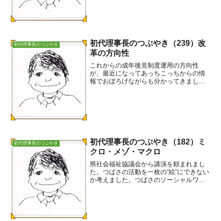
壁があると書きました。１.業務独占の壁
２.行政の縦割りの壁３...
初代理事長のつぶやき（239）改
初代理事長のつぶやき
革の方向性
これからの成年後見制度運用の方向性
が、最近になってあっちこっちからの情
報でおぼろげながらも分かってきまし
た。１．最高裁の取り組み①財産管理偏
重から身上監護重視へ②裁判所の役割、
後見人の役割、福祉行政の役割の明確化
③親族後見人と監督人の活用④...
初代理事長のつぶやき（182）ミ
初代理事長のつぶやき
クロ・メゾ・マクロ
県社会福祉協議会から講演を頼まれまし
た。つばさの活動を一枚の“絵”にできない
か考えました。つばさのソーシャルワー
クです。題して「ミクロ・マクロ領域か
らメゾ領域まで」です。自分で“絵”を描け
ないので、理事の根岸さんにお願いをし
ました。根岸さん...