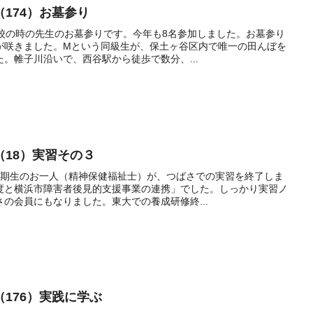
174）お墓参り
学校の時の先生のお墓参りです。今年も8名参加しました。お墓参り
が咲きました。Mという同級生が、保土ヶ谷区内で唯一の田んぼを
。帷子川沿いで、西谷駅から徒歩で数分、...
18）実習その３
7期生のお一人（精神保健福祉士）が、つばさでの実習を終了しま
度と横浜市障害者後見的支援事業の連携」でした。しっかり実習ノ
の会員にもなりました。東大での養成研修終...
176）実践に学ぶ