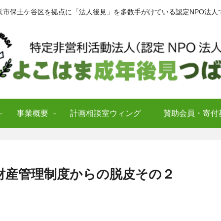
浜市保土ケ谷区を拠点に「法人後見」を多数手がけている認定NPO法人
事業概要
計画相談室ウィング
賛助会員・寄付
）財産管理制度からの脱皮その２