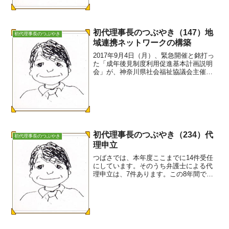
てもらいました。50年...
初代理事長のつぶやき（147）地
初代理事長のつぶやき
域連携ネットワークの構築
2017年9月4日（月）、緊急開催と銘打っ
た「成年後見制度利用促進基本計画説明
会」が、神奈川県社会福祉協議会主催で
行われました。会場となった海老名市文
化会館はほぼ満杯で、関心の高さが伺わ
れました。説明会の副題は、「地域連携
ネットワークの構築...
初代理事長のつぶやき（234）代
初代理事長のつぶやき
理申立
つばさでは、本年度ここまでに14件受任
にしています。そのうち弁護士による代
理申立は、7件あります。この8年間で、
延べ74件受任していますが、弁護士によ
る代理人申立は8件ですから、そのほとん
どが今年度に集中しています。8件のうち
5件を知り合い...