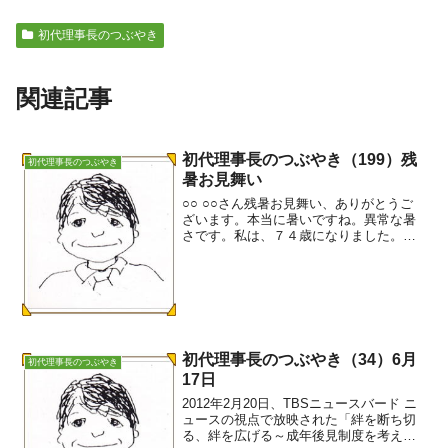
初代理事長のつぶやき
関連記事
初代理事長のつぶやき（199）残
初代理事長のつぶやき
暑お見舞い
○○ ○○さん残暑お見舞い、ありがとうご
ざいます。本当に暑いですね。異常な暑
さです。私は、７４歳になりました。皆
様からの期待が大きいので、もう少し頑
張らねばと思っています。9月4日には、
つばさの事務所が移転します。新しい事
務所で、ランチミー...
初代理事長のつぶやき（34）6月
初代理事長のつぶやき
17日
2012年2月20日、TBSニュースバード ニ
ュースの視点で放映された「絆を断ち切
る、絆を広げる～成年後見制度を考える