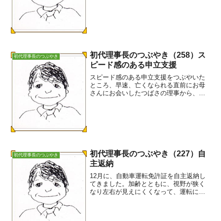
～」を改めて見ました。映像にお母さん
と登場していた真理さんとは「真理プロ
ジェクト」で、3年間準備を進めてきまし
た。その結果...
初代理事長のつぶやき（258）ス
初代理事長のつぶやき
ピード感のある申立支援
スピード感のある申立支援をつぶやいた
ところ、早速、亡くなられる直前にお母
さんにお会いしたつばさの理事から、次
のような説明がありました。きっとお母
さんは、我が子をつばさに託し安心して
旅立たれたことでしょう。合掌。「家裁
申立は母の予定でしたが、...
初代理事長のつぶやき（227）自
初代理事長のつぶやき
主返納
12月に、自動車運転免許証を自主返納し
てきました。加齢とともに、視野が狭く
なり左右が見えにくくなって、運転に危
険を感じていたからです。 既に車は、
数年前に娘に引き渡していました。運転
免許証に似せた運転経歴証明書を発行し