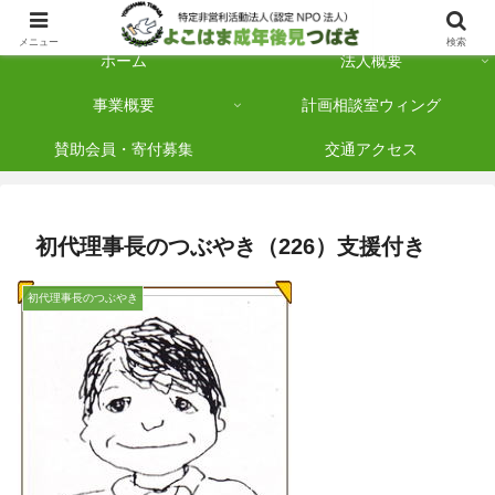
横浜市保土ケ谷区を拠点に「法人後見」を多数手がけている認定NPO法人です
メニュー
検索
ホーム
法人概要
事業概要
計画相談室ウィング
賛助会員・寄付募集
交通アクセス
初代理事長のつぶやき（226）支援付き
初代理事長のつぶやき