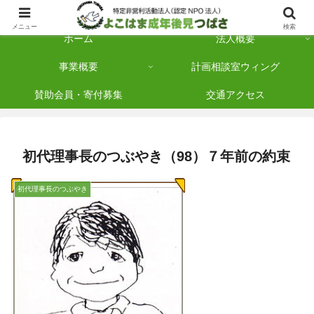
横浜市保土ケ谷区を拠点に「法人後見」を多数手がけている認定NPO法人です
メニュー
検索
ホーム
法人概要
事業概要
計画相談室ウィング
賛助会員・寄付募集
交通アクセス
初代理事長のつぶやき（98）７年前の約束
初代理事長のつぶやき