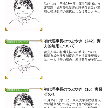
私たちは、平成28年度に厚生労働省の指
定課題「成年後見制度の理解促進及び適
切な後見類型の選択につなげることを目
的とした研修の開発及び、法人後見にお
ける利益相反に関する研究」を受託し、
その報告書の最後に次のように書きまし
た。---------...
初代理事長のつぶやき（242）弾
初代理事長のつぶやき
力的運用について
後見人等の報酬支払への助成について、
横浜市成年後見制度利用支援事業要綱で
は、一人世帯の場合、所得要件が年間150
万円未満、資産要件が350万円未満との定
めがあります。一般的には、この要件を
超える場合には、助成の対象ではありま
せん。しかし、中...
初代理事長のつぶやき（16）実習
初代理事長のつぶやき
その１
10月15日（水）に、東京大学市民後見人
養成講座7期生5名がつばさの視察に来ら
れました。そのうちのお一人（精神保健