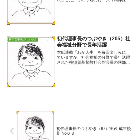
福祉士）が、引続き実習を希望されたの
で、5日間の実習カリキュラムを組んで受
け入れました。カリキュラムは座学の他
に、業務検討会の...
初代理事長のつぶやき（205）社
初代理事長のつぶやき
会福祉分野で長年活躍
本紙連載「わが人生」を毎回楽しみにし
ていますが、社会福祉の分野で長年活躍
された横須賀基督教社会館会長の阿部志
郎さんが登場し、３日から始まりまし
た。阿部志郎さんには、1992(平成4)年11
月、県社会福祉士会設立総会で記念講演
をお願いしました...
初代理事長のつぶやき（97）実践 成年後
見 No６３