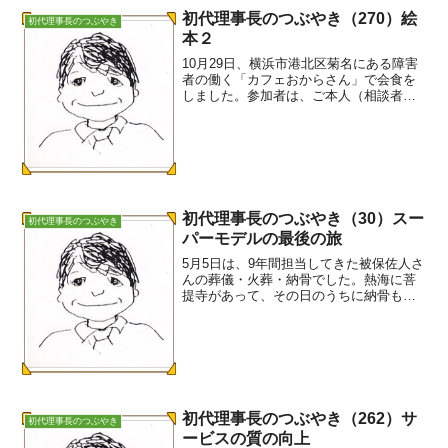
初代理事長のつぶやき（270）絵
初代理事長のつぶやき
本２
10月29日、横浜市港北区菊名にある障害
者の働く「カフェおからさん」で会食を
しました。参加者は、ご本人（相談者）
とおばさん及び、つばさから3名が参加し
ました。この夏に相談があり、3回目の面
談になります。今回は、会食となりまし
た。ご本人の心理...
初代理事長のつぶやき（30）スー
初代理事長のつぶやき
パーモデルの最後の旅
5月5日は、9年間担当してきた被保佐人さ
んの葬儀・火葬・納骨でした。熱海に菩
提寺があって、その日のうちに納骨も済
ませてきました。被保佐人さんは93歳で
した。とても気品があって、綺麗な方で
した。お化粧が大好きで、化粧品を買っ
たりマニュキアをし...
初代理事長のつぶやき（262）サ
初代理事長のつぶやき
ービスの質の向上