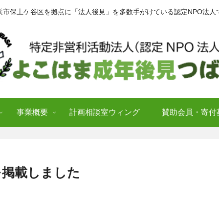
浜市保土ケ谷区を拠点に「法人後見」を多数手がけている認定NPO法人
事業概要
計画相談室ウィング
賛助会員・寄付
）を掲載しました