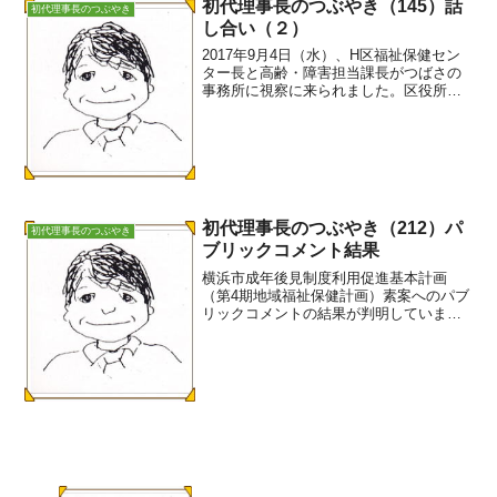
初代理事長のつぶやき（145）話
初代理事長のつぶやき
し合い（２）
2017年9月4日（水）、H区福祉保健セン
ター長と高齢・障害担当課長がつばさの
事務所に視察に来られました。区役所の
職員はちょくちょく来られますが、幹部
が来たのは初めてです。急遽、障害者基
幹相談支援センターにも声を掛け、相談
進行中のS事例（母...
初代理事長のつぶやき（212）パ
初代理事長のつぶやき
ブリックコメント結果
横浜市成年後見制度利用促進基本計画
（第4期地域福祉保健計画）素案へのパブ
リックコメントの結果が判明していま
す。全体への意見 172件そのう
ち原案に反映 18件そのうちつばさ
の意見 5件つばさからは、16件の意見
を提出していまし...