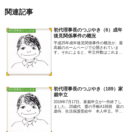
関連記事
初代理事長のつぶやき（6）成年
初代理事長のつぶやき
後見関係事件の概況
平成25年成年後見関係事件の概況が、最
高裁のホームページで公開されていま
す。それによると、申立件数はこれまで
右肩上がりで増え続けてきましたが、今
回止まりました。後見類型は微減、保
佐・補助類型は増加しています。後見類
型は、国連の障害者権利条約...
初代理事長のつぶやき（189）家
初代理事長のつぶやき
裁申立
2018年7月17日、家裁申立が一件終了し
ました。20歳代 愛の手帳A1弱視 親の
虐待、生活保護受給中 本人申立。平成
28年10月の相談から、プロジェクトチー
ムを組んでゆっくり、ゆっくりご本人と
のラポールを築く努力をしてきました。
本人申立の...