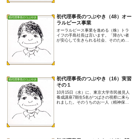
初代理事長のつぶやき（48）オー
初代理事長のつぶやき
ラルピース事業
オーラルピース事業を進める（株）トラ
イフの手島社長は言います。「障がい者
が安心して生きられる社会、そのために
足りないピースが二つある。一つが仕事
の問題。もう一つは、親亡き後問題。こ
の二つのピースを埋めるのがオーラルピ
ース事業」。私たちはこの...
初代理事長のつぶやき（16）実習
初代理事長のつぶやき
その１
10月15日（水）に、東京大学市民後見人
養成講座7期生5名がつばさの視察に来ら
れました。そのうちのお一人（精神保健
福祉士）が、引続き実習を希望されたの
で、5日間の実習カリキュラムを組んで受
け入れました。カリキュラムは座学の他
に、業務検討会の...