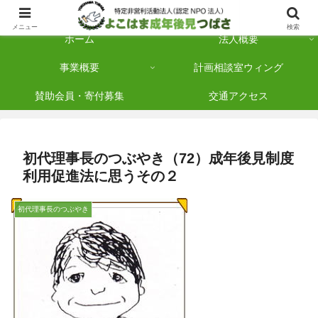
横浜市保土ケ谷区を拠点に「法人後見」を多数手がけている認定NPO法人です
メニュー
検索
ホーム
法人概要
事業概要
計画相談室ウィング
賛助会員・寄付募集
交通アクセス
初代理事長のつぶやき（72）成年後見制度
利用促進法に思うその２
初代理事長のつぶやき