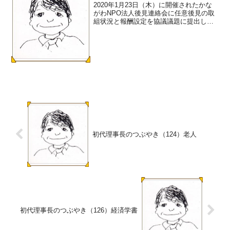
2020年1月23日（木）に開催されたかな
がわNPO法人後見連絡会に任意後見の取
組状況と報酬設定を協議議題に提出しま
した。加盟する10団体の回答によると、
任意後見に取り組んでいる団体は２団体
だけでした。その報酬設定は、訪問月額
5,000円と...
初代理事長のつぶやき（124）老人
初代理事長のつぶやき（126）経済学書