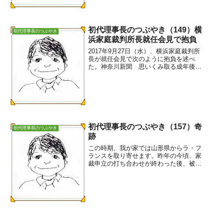
立者がいないので市町村...
初代理事長のつぶやき（149）横
初代理事長のつぶやき
浜家庭裁判所長就任会見で抱負
2017年9月27日（水）、横浜家庭裁判所
長が就任会見で次のように抱負を述べ
た。神奈川新聞 思いくみ取る成年後見
制度利用促進法が昨年施行されたことを
踏まえ、法に基づいて今後、自治体を中
心に地域連携ネットワークや中核機関が
作られていく。家裁は...
初代理事長のつぶやき（157）奇
初代理事長のつぶやき
跡
この時期、我が家では山形県からラ・フ
ランスを取り寄せます。昨年の今頃、家
裁申立の打ち合わせが終わった後、被後
見人のMさんに手許にあったラ・フラン
スを１個、ひょいと差し上げました。こ
れを機に、Mさんとは何となく良い関係
ができました。作業所の帰...