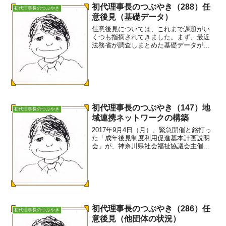
初代理事長のつぶやき（288）任
初代理事長のつぶやき
意後見（基礎データ）
任意後見については、これまで課題がい
くつも指摘されてきました。まず、最近
法務省が調査しまとめた基礎データが公
表されています。それによると、① 任
意後見契約の登記件数（閉鎖登記除
く） １２万０９６２件（R1.7.29時点）
※閉鎖登記件数は２...
初代理事長のつぶやき（147）地
初代理事長のつぶやき
域連携ネットワークの構築
2017年9月4日（月）、緊急開催と銘打っ
た「成年後見制度利用促進基本計画説明
会」が、神奈川県社会福祉協議会主催で
行われました。会場となった海老名市文
化会館はほぼ満杯で、関心の高さが伺わ
れました。説明会の副題は、「地域連携
ネットワークの構築...
初代理事長のつぶやき（286）任
初代理事長のつぶやき
意後見（他団体の状況）