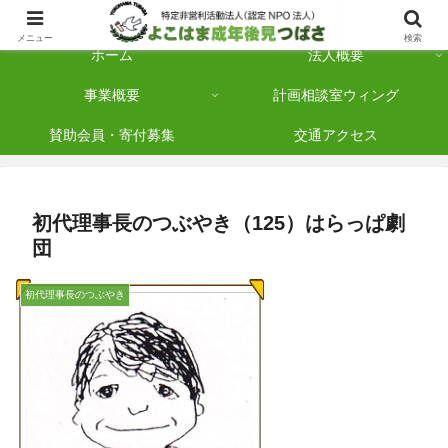
横浜市保土ケ谷区を拠点に「法人後見」を多数手がけている認定NPO法人です
メニュー
検索
ホーム
法人概要
事業概要
計画相談室ウィング
賛助会員・寄付募集
交通アクセス
初代理事長のつぶやき（125）はらっぱ劇
団
初代理事長のつぶやき