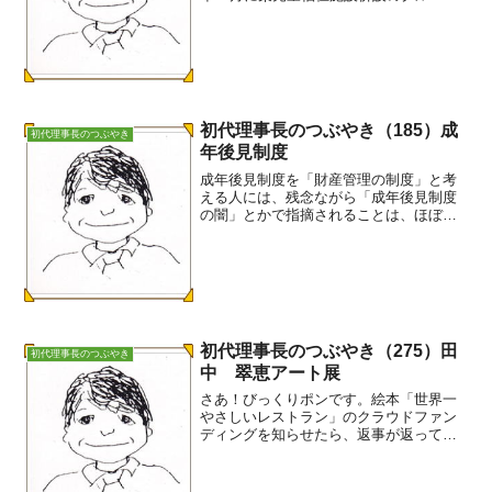
ホームから相談があって、後見的支援と
位置付けて申立支援を行なってきた事案
です。ご本人と家庭裁判所に申立書類を
もらいに行った際...
初代理事長のつぶやき（185）成
初代理事長のつぶやき
年後見制度
成年後見制度を「財産管理の制度」と考
える人には、残念ながら「成年後見制度
の闇」とかで指摘されることは、ほぼ当
たっています。従って、成年後見制度は
使わないことです。使えばこんなはずで
はなかったと泣きを見ます。----------------
-...
初代理事長のつぶやき（275）田
初代理事長のつぶやき
中 翠恵アート展
さあ！びっくりポンです。絵本「世界一
やさしいレストラン」のクラウドファン
ディングを知らせたら、返事が返ってき
ました。田中 翠愛さんのお母さんから
です。田中 翠恵アート展が、先月新潟
県長岡市で開催されたそうです。翠恵さ