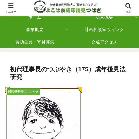
横浜市保土ケ谷区を拠点に「法人後見」を多数手がけている認定NPO法人です
メニュー
検索
ホーム
法人概要
事業概要
計画相談室ウィング
賛助会員・寄付募集
交通アクセス
初代理事長のつぶやき（175）成年後見法
研究
初代理事長のつぶやき