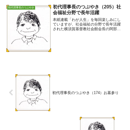
初代理事長のつぶやき（205）社
初代理事長のつぶやき
会福祉分野で長年活躍
本紙連載「わが人生」を毎回楽しみにし
ていますが、社会福祉の分野で長年活躍
された横須賀基督教社会館会長の阿部志
郎さんが登場し、３日から始まりまし
た。阿部志郎さんには、1992(平成4)年11
月、県社会福祉士会設立総会で記念講演
をお願いしました...
初代理事長のつぶやき（174）お墓参り