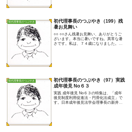
んが最初に手掛けたのが、...
初代理事長のつぶやき（199）残
初代理事長のつぶやき
暑お見舞い
○○ ○○さん残暑お見舞い、ありがとうご
ざいます。本当に暑いですね。異常な暑
さです。私は、７４歳になりました。皆
様からの期待が大きいので、もう少し頑
張らねばと思っています。9月4日には、
つばさの事務所が移転します。新しい事
務所で、ランチミー...
初代理事長のつぶやき（97）実践
初代理事長のつぶやき
成年後見 No６３
実践 成年後見 No６３の特集は、「成年
後見制度利用促進法・円滑化法成立」で
す。日本成年後見法学会理事長の新井
誠さんは、成年後見制度利用促進法と円
滑化法の意義の中で、「利用促進法は、
既存の成年後見制度の利用をやみくもに
促進させようとするも...