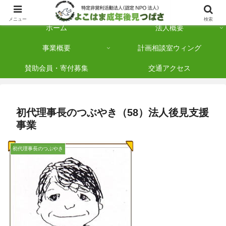
横浜市保土ケ谷区を拠点に「法人後見」を多数手がけている認定NPO法人です
メニュー
検索
ホーム
法人概要
事業概要
計画相談室ウィング
賛助会員・寄付募集
交通アクセス
初代理事長のつぶやき（58）法人後見支援
事業
初代理事長のつぶやき