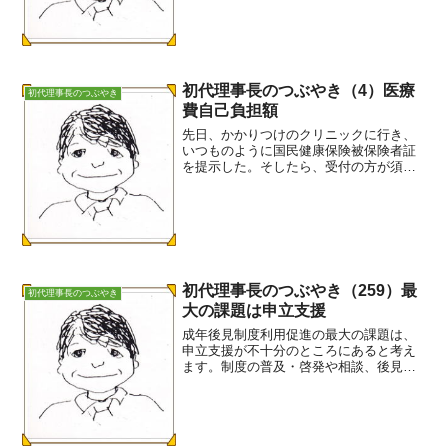
通りおからが素材です。おからのケーキ
もとても...
初代理事長のつぶやき（4）医療
初代理事長のつぶやき
費自己負担額
先日、かかりつけのクリニックに行き、
いつものように国民健康保険被保険者証
を提示した。そしたら、受付の方が須田
さんは先月で70歳ですから自己負担額が
変わっているかもしれません。受給者証
をお持ちですかと問われた。さてと、そ
う言われれば区役所から...
初代理事長のつぶやき（259）最
初代理事長のつぶやき
大の課題は申立支援
成年後見制度利用促進の最大の課題は、
申立支援が不十分のところにあると考え
ます。制度の普及・啓発や相談、後見人
等の養成・支援の議論はあっても、申立
支援の議論は、ほとんどありません。そ
の理由はいくつかあります。①まずこの
領域は、弁護士・司法書士...