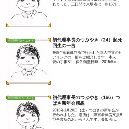
れました。三日間で来場者は、約13万人
あったそうです。私たちも応援している
新しい口腔ケア剤のオーラルピースも出
展していたので、私は初日に説明要員と
して出向きま...
初代理事長のつぶやき（24）起死
初代理事長のつぶやき
回生の一言
先般Y家庭裁判所で行われた本人申立のヒ
アリングの一部をご紹介します。本人：
愛の手帳B1 保佐類型日時：2015年○月○
日午前9：00〜 場所：Y家庭裁判所同
席：施設職員 つばさ2名＜ヒアリング＞
調査官：ここはどこですか本 人：（緊
張気味に）...
初代理事長のつぶやき（166）つ
初代理事長のつぶやき
ばさ新年会感想
2018年1月20日（土）つばさの新年会が
行われました。場所は、障害者就労支援B
型事業所のおからさんです。参加者は、
24名（当事者8名 つばさ会員12名 親2
名 ガイヘルさん2名）料理は、店の名前