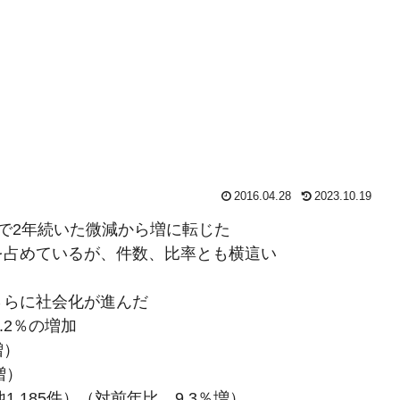
2016.04.28
2023.10.19
％増）で2年続いた微減から増に転じた
％）を占めているが、件数、比率とも横這い
で、さらに社会化が進んだ
0.2％の増加
増）
増）
,185件）（対前年比 9.3％増）