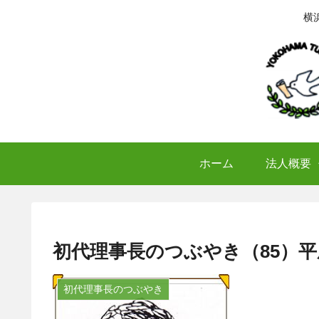
横
ホーム
法人概要
初代理事長のつぶやき（85）平
初代理事長のつぶやき