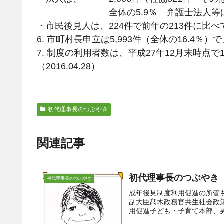
全体の5.9％ 弁護士法人等は弁
・市民後見人は、224件で前年の213件に比べて
6. 市町村長申立は5,993件（全体の16.4％）
7. 制度の利用者数は、平成27年12月末時点で1
（2016.04.28）
初代理事長のつぶやき
関連記事
初代理事長のつぶやき（
初代理事長のつぶやき
成年後見制度利用促進の所管も
副大臣髙木政務官共生社会政
用促進子ども・子育て本部、男