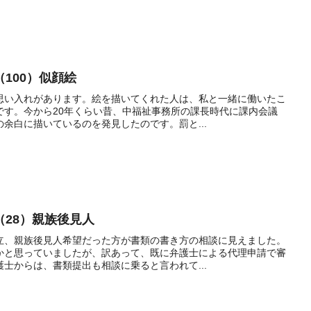
100）似顔絵
思い入れがあります。絵を描いてくれた人は、私と一緒に働いたこ
です。今から20年くらい昔、中福祉事務所の課長時代に課内会議
余白に描いているのを発見したのです。罰と...
28）親族後見人
立、親族後見人希望だった方が書類の書き方の相談に見えました。
かと思っていましたが、訳あって、既に弁護士による代理申請で審
士からは、書類提出も相談に乗ると言われて...