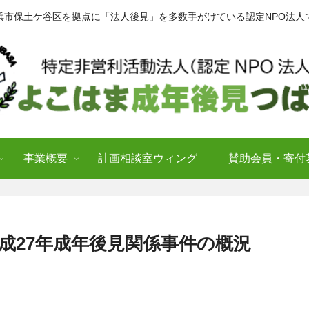
浜市保土ケ谷区を拠点に「法人後見」を多数手がけている認定NPO法人
事業概要
計画相談室ウィング
賛助会員・寄付
成27年成年後見関係事件の概況