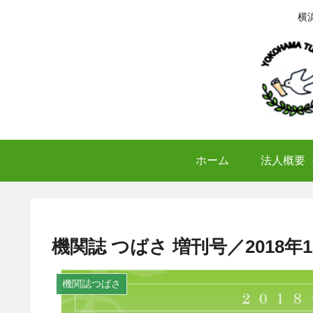
横
ホーム
法人概要
機関誌 つばさ 増刊号／2018年
機関誌つばさ