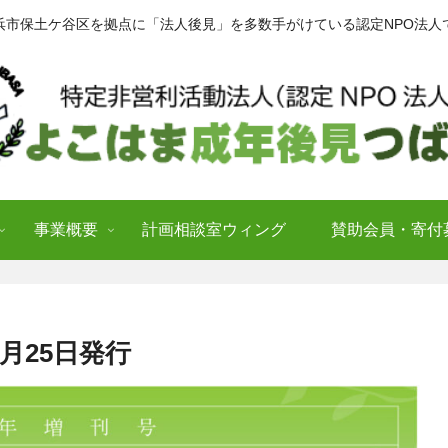
浜市保土ケ谷区を拠点に「法人後見」を多数手がけている認定NPO法人
事業概要
計画相談室ウィング
賛助会員・寄付
1月25日発行