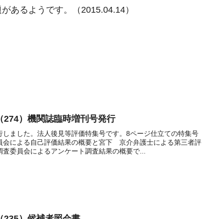
るようです。（2015.04.14）
274）機関誌臨時増刊号発行
行しました。法人後見等評価特集号です。8ページ仕立ての特集号
員会による自己評価結果の概要と宮下 京介弁護士による第三者評
査委員会によるアンケート調査結果の概要で...
235）候補者照会書