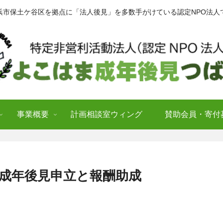
浜市保土ケ谷区を拠点に「法人後見」を多数手がけている認定NPO法人
事業概要
計画相談室ウィング
賛助会員・寄付
未成年後見申立と報酬助成