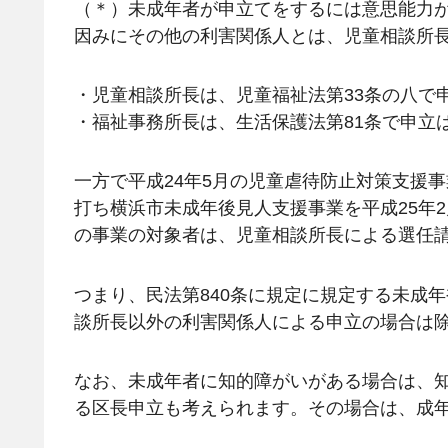
（＊）未成年者が申立てをするには意思能力
因みにその他の利害関係人とは、児童相談所
・児童相談所長は、児童福祉法第33条の八で
・福祉事務所長は、生活保護法第81条で申立
一方で平成24年5月の児童虐待防止対策支援
打ち横浜市未成年後見人支援事業を平成25年
の事業の対象者は、児童相談所長による選任
つまり、民法第840条に規定に規定する未成
談所長以外の利害関係人による申立の場合は
なお、未成年者に知的障がいがある場合は、知
る区長申立も考えられます。その場合は、成