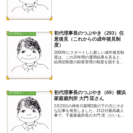
たようです。あいにくできたところが胃
の上部のため、胃の全摘手術となりまし
た。一年経過後の数日前に、医師からど
こにも転移はありません...
初代理事長のつぶやき（293）任
初代理事長のつぶやき
意後見（これからの成年後見制
度）
2000年にスタートした新しい成年後見制
度は、この20年間の運用結果を見ると、
結局旧制度の財産管理の制度を脱するこ
とが出来ず、さらには本人の意思を尊重
するために設けたはずの補助類型や任意
後見制度は全く機能しなかったと言って
も過言ではありませ...
初代理事長のつぶやき（69）横浜
初代理事長のつぶやき
家庭裁判所 大門 匡さん
2月23日の神奈川新聞2面の下の方に小さ
な記事を発見しました。21日付最高裁人
事で、千葉家裁所長の大門 匡（だいもん
たすく）さんが横浜家裁所長に就任した
という記事です。「大門 匡」で私にはす
ぐ分かりました。私が読んだ成年後見制