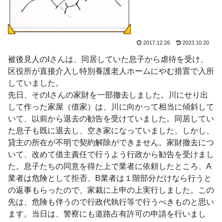
2017.12.26
2023.10.20
被後見人のIさんは、同居していた息子から虐待を受け、
区役所が直接介入し特別養護老人ホームにやむ措置で入所
していました。
先日、そのIさんの家財を一部撤去しました。川にせり出
して作った家屋（借家）は、川に向かって相当に傾斜して
いて、以前から退去の勧告を受けていました。同居してい
た息子も既に退去し、空き家になっていました。しかし、
貸主の所在が不明で契約解除ができません。家財撤去につ
いて、改めて借主責任で行うよう行政から勧告を受けまし
た。息子たちの同意を得た上で業者に依頼したところ、A
業者は危険として拒否、B業者は１階部分だけなら行うと
の返事もらったので、家裁に上申の上実行しました。この
先は、危険も伴うので行政代執行等で行うべきものと思い
ます。当日は、警察にも道路占有許可の申請を行いまし