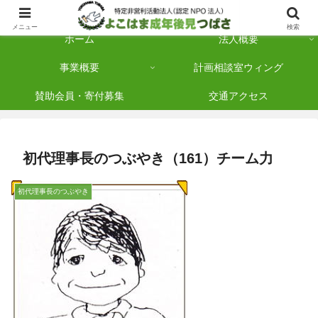
横浜市保土ケ谷区を拠点に「法人後見」を多数手がけている認定NPO法人です
メニュー
検索
ホーム
法人概要
事業概要
計画相談室ウィング
賛助会員・寄付募集
交通アクセス
初代理事長のつぶやき（161）チーム力
初代理事長のつぶやき