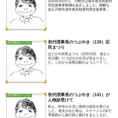
2015年4月から、川崎市は成年後見制度利
用支援事業要綱を改正しました。難解な
改正川崎市成年後見制度利用支援事業要
綱を読むと、次の三点が読み取れます。
（1）預貯金の保有限度額30万円を導入し
たこと（2）助成額を切り下げたこと
（3）市民後見人...
初代理事長のつぶやき（139）区
初代理事長のつぶやき
民まつり
ほどがや区民まつり（10月14日 保土ヶ
谷公園）につばさの出店が決まりまし
た。これから余暇活動のようにペア（担
当者と当事者）での参加を募っていきま
す。-----------------------------法人後見 まつり
DEわっしょい！...
初代理事長のつぶやき（141）が
初代理事長のつぶやき
ん検診受けて
私も、昨年の６月に胃癌の宣告を受けま
した。発見された時は、ステージ１のbで
早期癌から進行癌に移行するところだっ