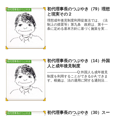
初代理事長のつぶやき（79）理想
初代理事長のつぶやき
と現実その２
理想成年後見制度利用促進法では、（法
制上の措置等）第九条 政府は、第十一
条に定める基本方針に基づく施策を実施
するため必要な法制上又は財政上の措置
その他の措置を速やかに講じなければな
らない。この場合において、成年被後見
人等の権利の制限に係る関...
初代理事長のつぶやき（14）外国
初代理事長のつぶやき
人と成年後見制度
-----------------------------Q:外国人も成年後見
制度を利用することができるかA:できま
す。根拠は、法の適用に関する通則法第5
条。-----------------------------法の適用に関す
る通則法（...
初代理事長のつぶやき（30）スー
初代理事長のつぶやき