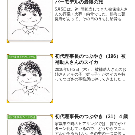
パーモデルの最後の旅
5月5日は、9年間担当してきた被保佐人さ
んの葬儀・火葬・納骨でした。熱海に菩
提寺があって、その日のうちに納骨も済
ませてきました。被保佐人さんは93歳で
した。とても気品があって、綺麗な方で
した。お化粧が大好きで、化粧品を買っ
たりマニュキアをし...
初代理事長のつぶやき（196）被
初代理事長のつぶやき
補助人さんのスイカ
2018年8月2日（木）、被補助人さんのお
姉さんとその子（姪っ子）がスイカを持
ってつばさの事務所にやってきました。
被補助人さんの畑で採れたスイカで、ず
っしりと重いスイカでした。昨年は採れ
なかったが、今年は十数個採れたので、
被補助人さんがどう...
初代理事長のつぶやき（31）４歳
初代理事長のつぶやき
家裁申立時のヒアリングでは、質問がパ
ターン化しているので、どうやらマニュ
アルがあるらしい。その中の一つに候補