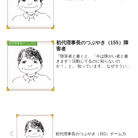
者の年齢があります。担当予定者に向け
て質問しているのですが、今度聞かれた
ら「４歳」と答えたらどうだろうか。法
人設立４年だからです。（...
初代理事長のつぶやき（155）障
初代理事長のつぶやき
害者
『障害者と書くと、「今は障がい者と書
きます！活動してるのに知らないの
か！」と。 知っています。 なぜそういう
経緯になったかも。内閣府も漢字表記を
検討しています。 漢字を変えたり、ひら
がなにしたり、表面的なことを変えて
も、偏見や差別がなくなる...
初代理事長のつぶやき（161）チーム力