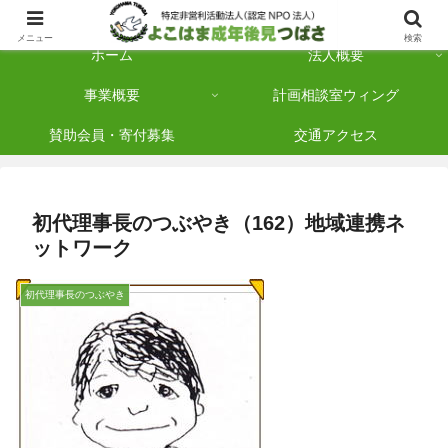
横浜市保土ケ谷区を拠点に「法人後見」を多数手がけている認定NPO法人です
メニュー
検索
ホーム
法人概要
事業概要
計画相談室ウィング
賛助会員・寄付募集
交通アクセス
初代理事長のつぶやき（162）地域連携ネ
ットワーク
初代理事長のつぶやき