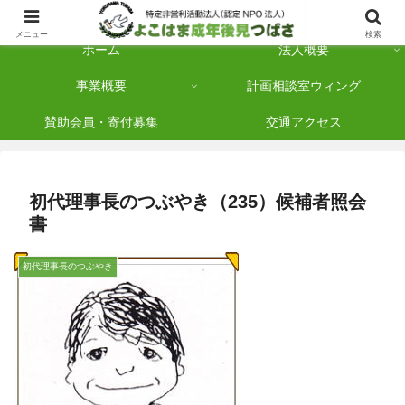
横浜市保土ケ谷区を拠点に「法人後見」を多数手がけている認定NPO法人です
メニュー
検索
ホーム
法人概要
事業概要
計画相談室ウィング
賛助会員・寄付募集
交通アクセス
初代理事長のつぶやき（235）候補者照会
書
初代理事長のつぶやき