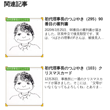
関連記事
初代理事長のつぶやき（295）90
初代理事長のつぶやき
番目の審判書
2020年3月25日、90番目の審判書が届き
ました。区長申立で後見類型です。実
は、つばさの理事のFさんは、被後見人の
Yさんが児童の時に区役所職員として関わ
っていたそうです。半世紀も昔の話で
す。理事のFさん、今度はスーパーバイザ
ーを買って出て...
初代理事長のつぶやき（103）ク
初代理事長のつぶやき
リスマスカード
12月26日、事務所に一通のクリスマスカ
ードが届きました。そこには、「父母が
いなくなってもよろしくね」とありまし
た。今、後見的支援としてつばさのメン
バー二人が関わっている方からです。ご
高齢のお父さん、お母さんから相談のあ
った方です。来春の家...