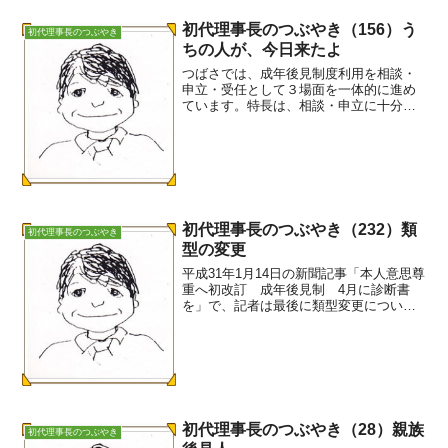
初代理事長のつぶやき（156）う
初代理事長のつぶやき
ちの人が、今日来たよ
つばさでは、成年後見制度利用を相談・
申立・受任として３場面を一体的に進め
ています。特長は、相談・申立に十分に
力を注ぐことです。場合によってはプロ
ジェクトチームを組んで後見的支援とし
て取り組みます。「真理プロジェクト」
はその典型例です。以下に...
初代理事長のつぶやき（232）類
初代理事長のつぶやき
型の変更
平成31年1月14日の新聞記事「本人意思尊
重へ初改訂 成年後見制 4月に診断書
を」で、記者は最後に類型変更について
次のように書きました。「既に制度を利
用している人が類型の変更を希望する場
合は、いったん利用の取り消しを家裁に
申し立てた後、新た...
初代理事長のつぶやき（28）親族
初代理事長のつぶやき