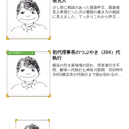
後見人
少し前に相談のあった親族申立、親族後
見人希望だった方が書類の書き方の相談
に見えました。てっきりこれから申立す
るのかと思っていましたが、訳あって、
既に弁護士による代理申請で審判も出て
いました。 その弁護士からは、書類提
出も相談に乗ると言われて...
初代理事長のつぶやき（204）代
初代理事長のつぶやき
執行
横浜の空き家倒壊の恐れ 所有者行方不
明、解体へ代執行も神奈川新聞 2018年9
月6日横浜市が代執行まで踏み切れるの
は、後見人（つばさ）の家財撤去などで
の協力があるからです。因みに、成年後
見制度の利用は区長申立で虐待事例でし
た。区役所の高齢担...