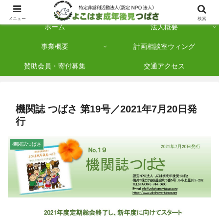
横浜市保土ケ谷区を拠点に「法人後見」を多数手がけている認定NPO法人です
メニュー
検索
ホーム
法人概要
事業概要
計画相談室ウィング
賛助会員・寄付募集
交通アクセス
機関誌 つばさ 第19号／2021年7月20日発
行
機関誌つばさ